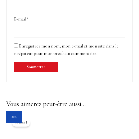
E-mail
*
Enregistrer mon nom, mon e-mail et mon site dans le
navigateur pour mon prochain commentaire.
Vous aimerez peut-être aussi…
Le
Le
20%
prix
prix
Promo !
initial
actuel
était :
est :
25.00$.
19.95$.