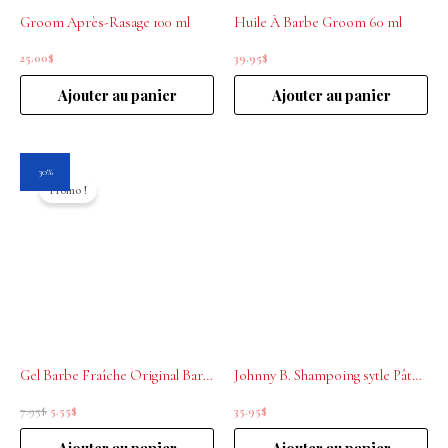
Groom Après-Rasage 100 ml
Huile À Barbe Groom 60 ml
25.00
$
39.95
$
Ajouter au panier
Ajouter au panier
Le
Le
30%
prix
prix
Promo !
initial
actuel
était :
est :
7.95$.
5.55$.
Gel Barbe Fraîche Original Barber’s 8 ml
Johnny B. Shampoing sytle Pâte Barbe et Corps Shampoo Paste 16 oz
7.95
$
5.55
$
35.95
$
Ajouter au panier
Ajouter au panier