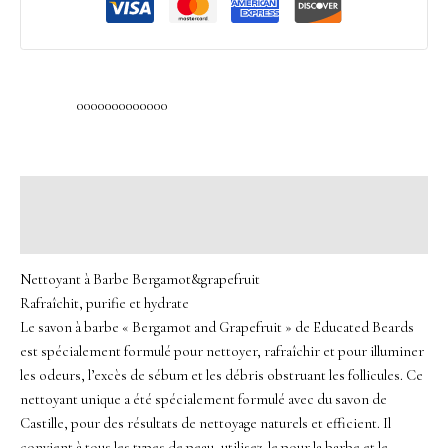
0000000000000
Description
Avis (0)
Nettoyant à Barbe Bergamot&grapefruit
Rafraîchit, purifie et hydrate
Le savon à barbe « Bergamot and Grapefruit » de Educated Beards
est spécialement formulé pour nettoyer, rafraîchir et pour illuminer
les odeurs, l’excès de sébum et les débris obstruant les follicules. Ce
nettoyant unique a été spécialement formulé avec du savon de
Castille, pour des résultats de nettoyage naturels et efficient. Il
convient à tous les types de peau, utilisez-le pour la barbe et le