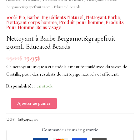
Bergamot&grapefruit
Bergamot&grapefruit 250mL Educated Beards
250mL
100% Bio
Barbe
Ingrédients Naturel
Nettoyant Barbe
,
,
,
,
Educated
Nettoyant corps homme
Produit pour homme
Produits
,
,
Pour Homme
Soins visage
Beards
,
Nettoyant à Barbe Bergamot&grapefruit
250mL Educated Beards
25.00
$
19.95
$
Ce nettoyant unique a été spécialement formulé avec du savon de
Castille, pour des résultats de nettoyage naturels et efficient.
Disponibilité :
1 en stock
Ajouter au panier
UGS :
628504027110
Commande sécurisée garantie