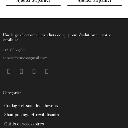
Une large sélection de produits conçu pour révolutionner votre
capillaire.
418-666-9600
toncoiffeur.ca@gmail.com
F
P
Y
I
a
i
o
n
c
n
u
s
e
t
t
t
Catégories
b
e
u
a
o
r
b
g
Coiffage et soin des cheveux
o
e
e
r
k
s
a
Shampooings et revitalisants
t
m
Outils et accessoires