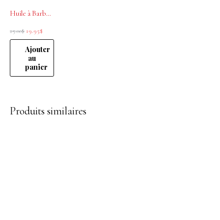
Huile à Barbe Bergamot & Grapefruit 30ml Educated Beards
25.00
$
19.95
$
Ajouter
au
panier
Produits similaires