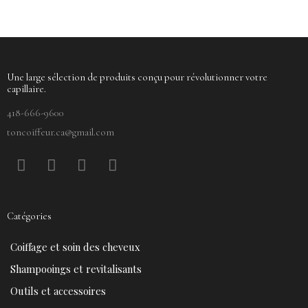
Une large sélection de produits conçu pour révolutionner votre
capillaire.
418-666-9600
toncoiffeur.ca@gmail.com
F
P
Y
I
a
i
o
n
c
n
u
s
e
t
t
t
Catégories
b
e
u
a
o
r
b
g
Coiffage et soin des cheveux
o
e
e
r
k
s
a
Shampooings et revitalisants
t
m
Outils et accessoires