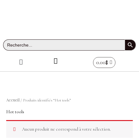
Aller
au
contenu
Search Button
Search
for:
Menu
0.00
$
Accueil
/ Produits identifiés “Hot tools”
Hot tools
Aucun produit ne correspond à votre sélection.