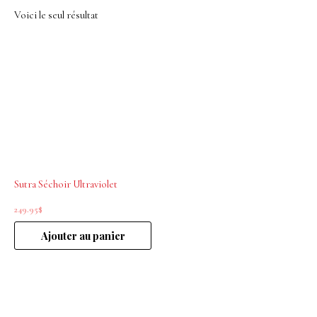
Voici le seul résultat
Sutra Séchoir Ultraviolet
249.95
$
Ajouter au panier