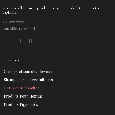
Une large sélection de produits conçu pour révolutionner votre
capillaire.
418-666-9600
toncoiffeur.ca@gmail.com
F
P
Y
I
a
i
o
n
c
n
u
s
e
t
t
t
Catégories
b
e
u
a
o
r
b
g
Coiffage et soin des cheveux
o
e
e
r
k
s
a
Shampooings et revitalisants
t
m
Outils et accessoires
Produits Pour Homme
Produits Pigmentés