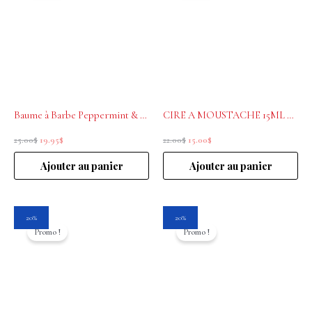
était :
est :
était :
est :
25.00$.
19.95$.
22.00$.
15.00$.
Baume à Barbe Peppermint & Cedarwood 50mL Educated Beards
CIRE A MOUSTACHE 15ML EDUCATED BEARDS
25.00
$
19.95
$
22.00
$
15.00
$
Ajouter au panier
Ajouter au panier
Le
Le
Le
Le
20%
20%
prix
prix
prix
prix
Promo !
Promo !
initial
actuel
initial
actuel
était :
est :
était :
est :
25.00$.
19.95$.
25.00$.
19.95$.