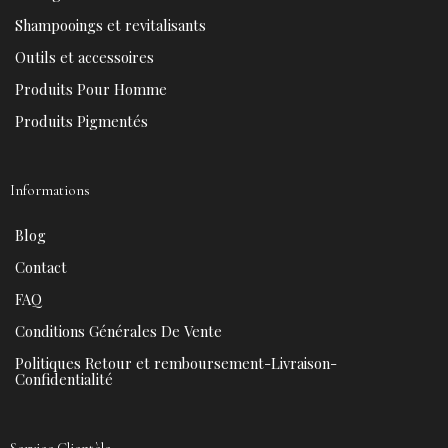
o
e
e
r
k
s
a
Shampooings et revitalisants
t
m
Outils et accessoires
Produits Pour Homme
Produits Pigmentés
Informations
Blog
Contact
FAQ
Conditions Générales De Vente
Politiques Retour et remboursement-Livraison-
Confidentialité