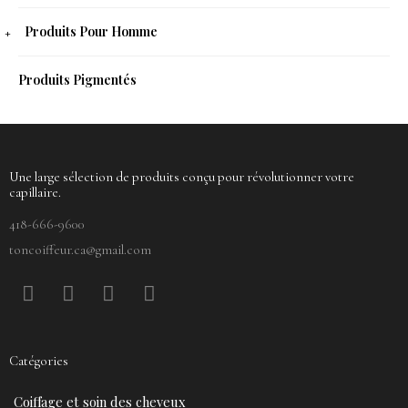
Produits Pour Homme
Produits Pigmentés
Une large sélection de produits conçu pour révolutionner votre
capillaire.
418-666-9600
toncoiffeur.ca@gmail.com
F
P
Y
I
a
i
o
n
c
n
u
s
e
t
t
t
Catégories
b
e
u
a
o
r
b
g
Coiffage et soin des cheveux