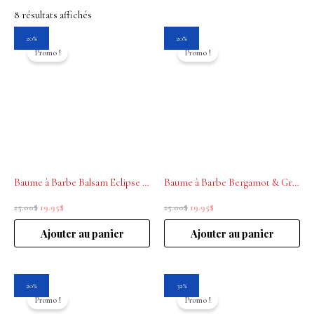
8 résultats affichés
Le
Le
Le
Le
20%
20%
prix
prix
prix
prix
Promo !
Promo !
initial
actuel
initial
actuel
était :
est :
était :
est :
25.00$.
19.95$.
25.00$.
19.95$.
Baume à Barbe Balsam Eclipse 50ml Educated Beards
Baume à Barbe Bergamot & Grapefruit 50mL Educated Beards
25.00
$
19.95
$
25.00
$
19.95
$
Ajouter au panier
Ajouter au panier
Le
Le
Le
Le
20%
32%
prix
prix
prix
prix
Promo !
Promo !
initial
actuel
initial
actuel