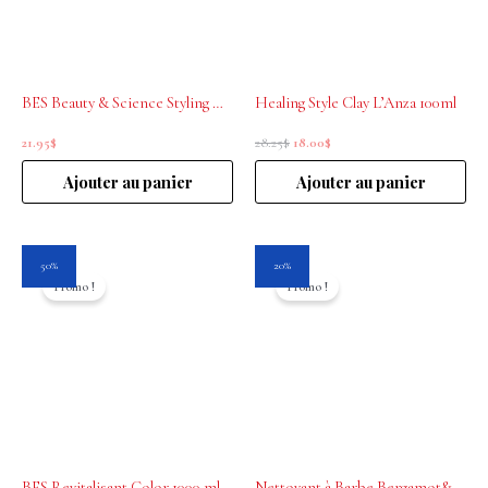
BES Beauty & Science Styling Hair Spray/Fixatif Finition 400mL
Healing Style Clay L’Anza 100ml
21.95
$
28.25
$
18.00
$
Ajouter au panier
Ajouter au panier
Le
Le
Le
Le
50%
20%
prix
prix
prix
prix
Promo !
Promo !
initial
actuel
initial
actuel
était :
est :
était :
est :
37.50$.
18.75$.
25.00$.
19.95$.
BES Revitalisant Color 1000 ml
Nettoyant à Barbe Bergamot&grapefruit 250mL Educated Beards