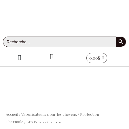
Aller
au
contenu
Search Button
Search
for:
Menu
0.00
$
Accueil
Vaporisateurs pour les cheveux
Protection
/
/
Thermale
/ BES Frizz control 100 ml