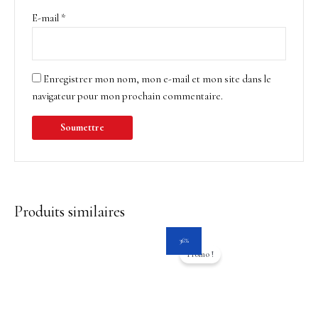
E-mail
*
Enregistrer mon nom, mon e-mail et mon site dans le
navigateur pour mon prochain commentaire.
Produits similaires
Le
Le
36%
prix
prix
Promo !
initial
actuel
était :
est :
28.25$.
18.00$.