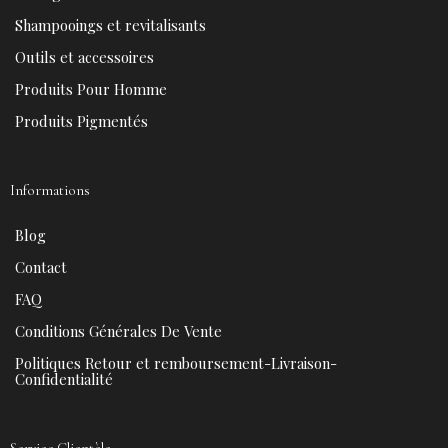
o
e
e
r
k
s
a
Shampooings et revitalisants
t
m
Outils et accessoires
Produits Pour Homme
Produits Pigmentés
Informations
Blog
Contact
FAQ
Conditions Générales De Vente
Politiques Retour et remboursement-Livraison-
Confidentialité