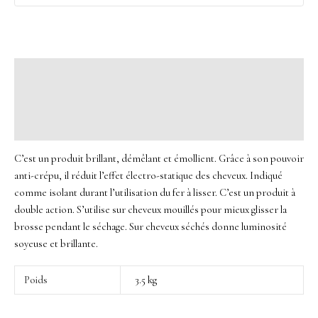
Description
Informations complémentaires
Avis (0)
C’est un produit brillant, démêlant et émollient. Grâce à son pouvoir
anti-crépu, il réduit l’effet électro-statique des cheveux. Indiqué
comme isolant durant l’utilisation du fer à lisser. C’est un produit à
double action. S’utilise sur cheveux mouillés pour mieux glisser la
brosse pendant le séchage. Sur cheveux séchés donne luminosité
soyeuse et brillante.
Poids
3.5 kg