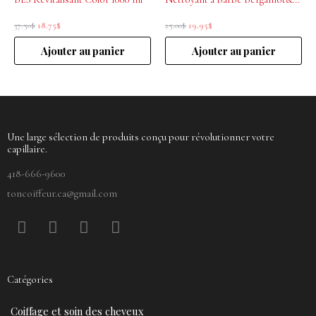
37.50
$
18.75
$
25.00
$
19.95
$
Ajouter au panier
Ajouter au panier
Une large sélection de produits conçu pour révolutionner votre
capillaire.
418-666-9600
toncoiffeur.ca@gmail.com
F
P
Y
I
a
i
o
n
c
n
u
s
e
t
t
t
Catégories
b
e
u
a
o
r
b
g
Coiffage et soin des cheveux