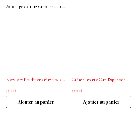
Affichage de 1–12 sur 50 résultats
Blow-dry Fluidifier crème 10-en-1 sans rinçage 150ml
Crème lavante Curl Expression 500ml L’ORÉAL PROFESSIONNEL
37.00
$
55.00
$
Ajouter au panier
Ajouter au panier