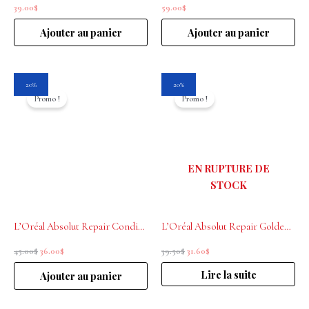
39.00
$
59.00
$
Ajouter au panier
Ajouter au panier
Le
Le
Le
Le
20%
20%
prix
prix
prix
prix
Promo !
Promo !
initial
actuel
initial
actuel
était :
est :
était :
est :
45.00$.
36.00$.
39.50$.
31.60$.
EN RUPTURE DE
STOCK
L’Oréal Absolut Repair Conditioner Pour Cheveux Secs et Abimés 500ml
L’Oréal Absolut Repair Golden Masque cheveux secs et abimés 250ml
45.00
$
36.00
$
39.50
$
31.60
$
Lire la suite
Ajouter au panier