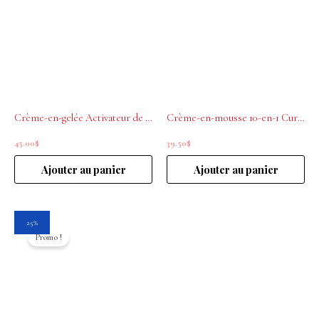
Crème-en-gelée Activateur de définition Curl Expression 250ml L’ORÉAL PROFESSIONNEL
Crème-en-mousse 10-en-1 Curl Expression 250ml L’ORÉAL PROFESSIONNEL
45.00
$
39.50
$
Ajouter au panier
Ajouter au panier
Le
Le
25%
prix
prix
Promo !
initial
actuel
était :
est :
92.00$.
69.00$.