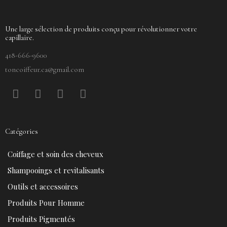
Une large sélection de produits conçu pour révolutionner votre
capillaire.
418-666-9600
toncoiffeur.ca@gmail.com
F
P
Y
I
a
i
o
n
c
n
u
s
e
t
t
t
Catégories
b
e
u
a
o
r
b
g
Coiffage et soin des cheveux
o
e
e
r
k
s
a
Shampooings et revitalisants
t
m
Outils et accessoires
Produits Pour Homme
Produits Pigmentés