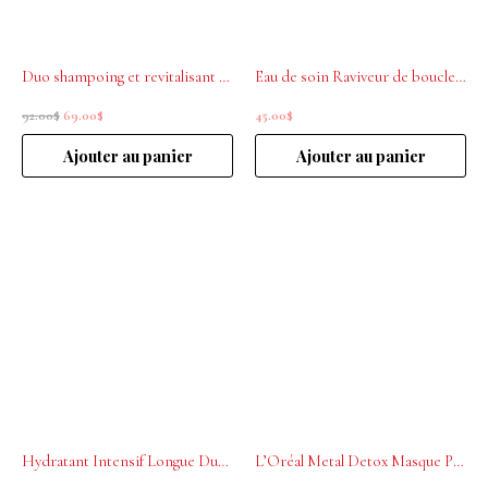
Duo shampoing et revitalisant Vitamino Color Spectrum
Eau de soin Raviveur de boucles 190ml Curl Expression L’ORÉAL PROFESSIONNEL
92.00
$
69.00
$
45.00
$
Ajouter au panier
Ajouter au panier
Hydratant Intensif Longue Durée Curl Expression 200mL L’ORÉAL PROFESSIONNEL
L’Oréal Metal Detox Masque Professionnel 250mL