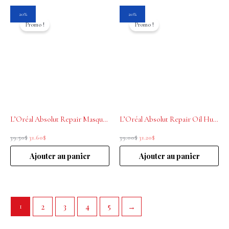
Le
Le
Le
Le
20%
20%
prix
prix
prix
prix
Promo !
Promo !
initial
actuel
initial
actuel
était :
est :
était :
est :
39.50$.
31.60$.
39.00$.
31.20$.
L’Oréal Absolut Repair Masque Restructurant 250ml
L’Oréal Absolut Repair Oil Huile 10-en-1 sans rinçage 90ml
39.50
$
31.60
$
39.00
$
31.20
$
Ajouter au panier
Ajouter au panier
2
3
4
5
→
1