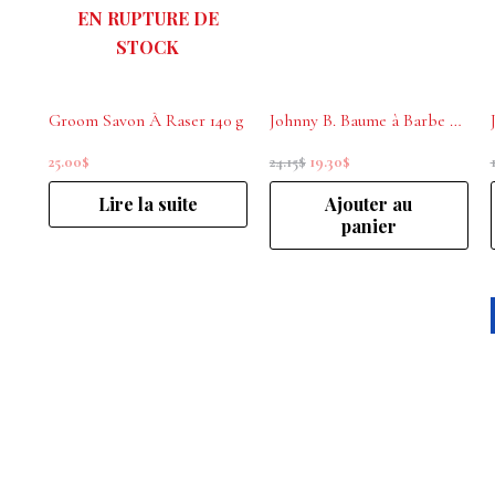
EN RUPTURE DE
STOCK
Groom Savon À Raser 140 g
Johnny B. Baume à Barbe Beard Balm 60g
25.00
$
24.15
$
19.30
$
Lire la suite
Ajouter au
panier