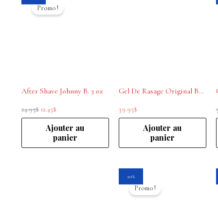
prix
prix
Promo !
initial
actuel
était :
est :
24.95$.
12.45$.
After Shave Johnny B. 3 oz
Gel De Rasage Original Barber’s 150 ml
24.95
$
12.45
$
39.95
$
Ajouter au
Ajouter au
panier
panier
Le
Le
20%
prix
prix
Promo !
initial
actuel
était :
est :
24.15$.
19.30$.