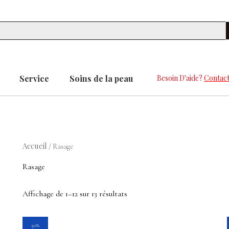
Se
Service
Soins de la peau
Besoin D'aide?
Contact
Accueil
/ Rasage
Rasage
Affichage de 1–12 sur 13 résultats
Le
Le
50%