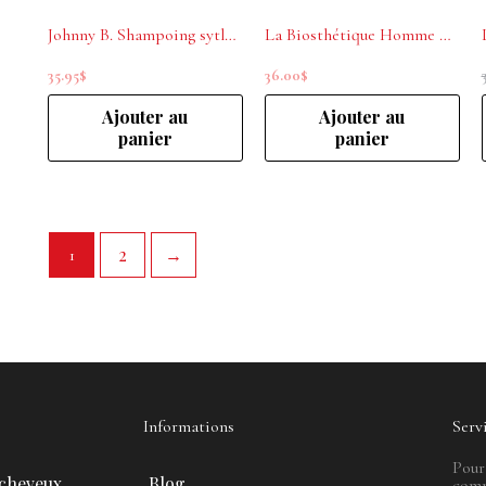
Johnny B. Shampoing sytle Pâte Barbe et Corps Shampoo Paste 16 oz
La Biosthétique Homme Gel-mousse de Rasage 150ml
35.95
$
36.00
$
Ajouter au
Ajouter au
panier
panier
2
→
1
Informations
Serv
Pour
 cheveux
Blog
comm