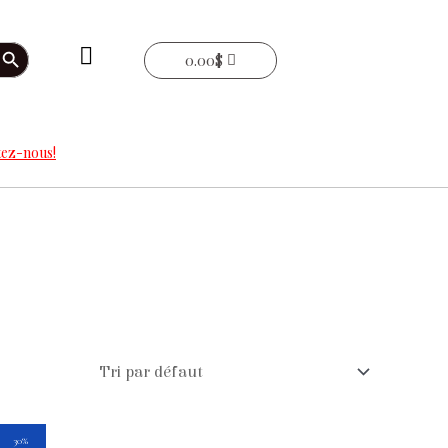
arch Button
0.00
$
ez-nous!
Le
Le
30%