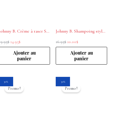
Johnny B. Crème à raser Shave Cream 3 oz
Johnny B. Shampoing style pâte Barbe et corps Shampoo Paste 4 oz
19.95
$
14.95
$
16.95
$
10.00
$
Ajouter au
Ajouter au
panier
panier
Le
Le
Le
Le
30%
30%
prix
prix
prix
prix
Promo !
Promo !
initial
actuel
initial
actuel
était :
est :
était :
est :
37.95$.
26.55$.
59.95$.
41.95$.