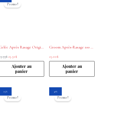
prix
prix
Promo !
initial
actuel
était :
est :
33.55$.
23.50$.
Gelée Après Rasage Original Barber’s 50 ml
Groom Après-Rasage 100 ml
33.55
$
23.50
$
25.00
$
Ajouter au
Ajouter au
panier
panier
Le
Le
Le
Le
25%
41%
prix
prix
prix
prix
Promo !
Promo !
initial
actuel
initial
actuel
était :
est :
était :
est :
19.95$.
14.95$.
16.95$.
10.00$.