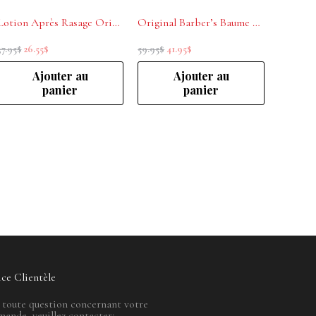
Lotion Après Rasage Original Barber’s 50 ml
Original Barber’s Baume Haute Hydratation
37.95
$
26.55
$
59.95
$
41.95
$
Ajouter au
Ajouter au
panier
panier
ice Clientèle
 toute question concernant votre
ande, veuillez contacter: