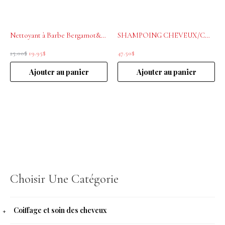
Nettoyant à Barbe Bergamot&grapefruit 250mL Educated Beards
SHAMPOING CHEVEUX/CORPS HOMME GOLDWELL 1L
25.00
$
19.95
$
47.50
$
Ajouter au panier
Ajouter au panier
Choisir Une Catégorie
Coiffage et soin des cheveux