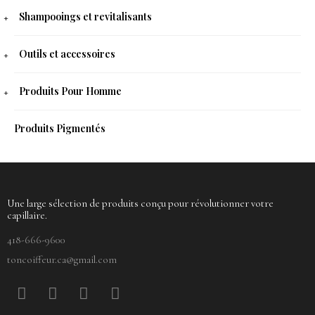
Shampooings et revitalisants
Outils et accessoires
Produits Pour Homme
Produits Pigmentés
Une large sélection de produits conçu pour révolutionner votre
capillaire.
418-666-9600
toncoiffeur.ca@gmail.com
F
P
Y
I
a
i
o
n