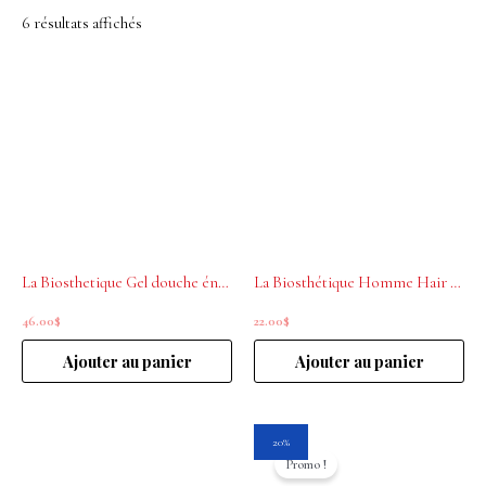
6 résultats affichés
La Biosthetique Gel douche énergisant cheveux&corps Homme 250ml
La Biosthétique Homme Hair beard body wash 3 in 1 75ml
46.00
$
22.00
$
Ajouter au panier
Ajouter au panier
Le
Le
20%
prix
prix
Promo !
initial
actuel