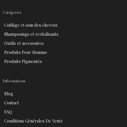
c
n
u
s
e
t
t
t
Catégories
b
e
u
a
o
r
b
g
Coiffage et soin des cheveux
o
e
e
r
k
s
a
Shampooings et revitalisants
t
m
Outils et accessoires
Produits Pour Homme
Produits Pigmentés
Informations
Blog
Contact
FAQ
Conditions Générales De Vente