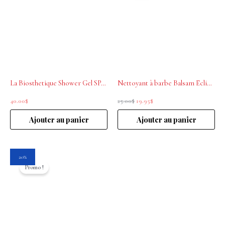
était :
est :
25.00$.
19.95$.
La Biosthetique Shower Gel SPA 250ml
Nettoyant à barbe Balsam Eclipse 250mL Educated Beards
40.00
$
25.00
$
19.95
$
Ajouter au panier
Ajouter au panier
Le
Le
20%
prix
prix
Promo !
initial
actuel
était :
est :
25.00$.
19.95$.