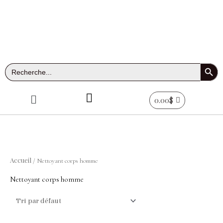
Aller
au
contenu
Search Button
Search
for:
Menu
0.00
$
Accueil
/ Nettoyant corps homme
Nettoyant corps homme