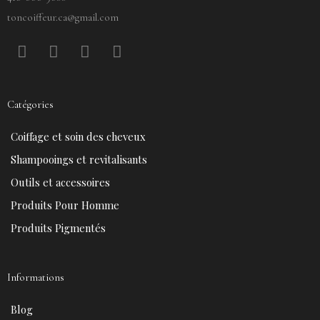
toncoiffeur.ca@gmail.com
F
P
Y
I
a
i
o
n
c
n
u
s
e
t
t
t
Catégories
b
e
u
a
o
r
b
g
Coiffage et soin des cheveux
o
e
e
r
k
s
a
Shampooings et revitalisants
t
m
Outils et accessoires
Produits Pour Homme
Produits Pigmentés
Informations
Blog