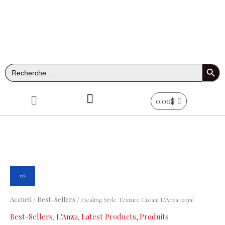
Aller
au
contenu
Search Button
Search
for:
Menu
0.00
$
Le
Le
quantité
13%
prix
prix
de
initial
actuel
Healing
Accueil
Best-Sellers
/
/ Healing Style Texture Cream L’Anza 125ml
était :
est :
Style
Best-Sellers
L'Anza
Latest Products
Produits
,
,
,
23.95$.
20.90$.
Texture