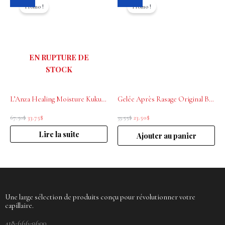
prix
prix
prix
prix
Promo !
Promo !
initial
actuel
initial
actuel
était :
est :
était :
est :
67.50$.
33.75$.
33.55$.
23.50$.
EN RUPTURE DE
STOCK
L’Anza Healing Moisture Kukui Nut Conditioner 1L
Gelée Après Rasage Original Barber’s 50 ml
67.50
$
33.75
$
33.55
$
23.50
$
Lire la suite
Ajouter au panier
Une large sélection de produits conçu pour révolutionner votre
capillaire.
418-666-9600