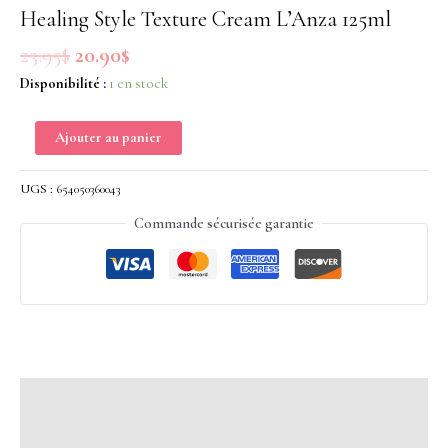
Cream
Healing Style Texture Cream L’Anza 125ml
L'Anza
23.95
$
20.90
$
125ml
Disponibilité :
1 en stock
Ajouter au panier
UGS :
654050360043
Commande sécurisée garantie
Description
Avis (0)