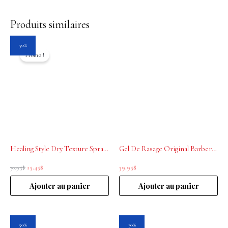
Produits similaires
Le
Le
50%
prix
prix
Promo !
initial
actuel
était :
est :
30.95$.
15.45$.
Healing Style Dry Texture Spray L’Anza 300ml
Gel De Rasage Original Barber’s 150 ml
30.95
$
15.45
$
39.95
$
Ajouter au panier
Ajouter au panier
Le
Le
Le
Le
50%
30%