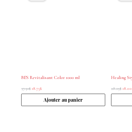
était :
est :
était :
37.50$.
18.75$.
28.25$
BES Revitalisant Color 1000 ml
Healing St
37.50
$
18.75
$
28.25
$
18.00
Ajouter au panier