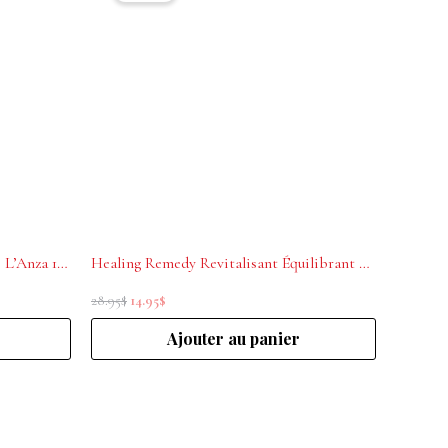
était :
est :
28.95$.
14.95$.
Healing Style Foundation Mousse L’Anza 150ml
Healing Remedy Revitalisant Équilibrant du Cuir Chevelu 250 ml- antipelliculaire
28.95
$
14.95
$
Ajouter au panier