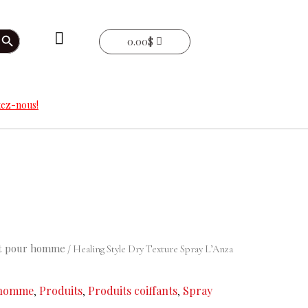
arch Button
0.00
$
ez-nous!
t pour homme
/ Healing Style Dry Texture Spray L’Anza
 homme
Produits
Produits coiffants
Spray
,
,
,