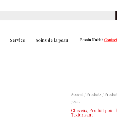
Se
Service
Soins de la peau
Besoin D'aide?
Contact
Le
Le
quantité
Accueil
Produits
Produi
/
/
prix
prix
de
300ml
initial
actuel
Healing
Cheveux
Produit pour
,
était :
est :
Style
Texturisant