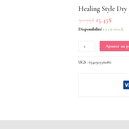
30.95$.
15.45$.
Dry
Healing Style Dry
Texture
30.95
$
15.45
$
Spray
L'Anza
Disponibilité :
2 en stock
300ml
Ajouter au p
UGS :
654050336086