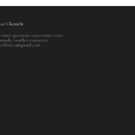
ice Clientèle
 toute question concernant votre
ande, veuillez contacter:
oiffeur.ca@gmail.com