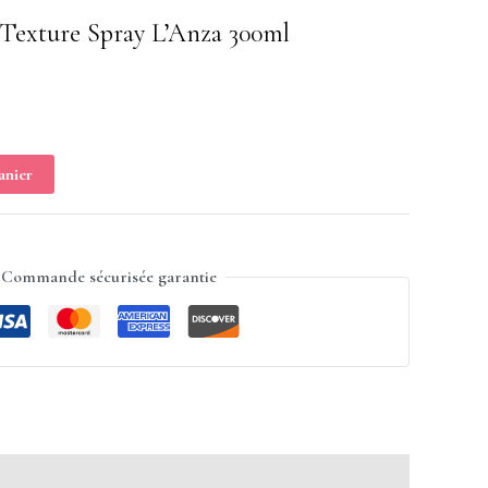
 Texture Spray L’Anza 300ml
anier
Commande sécurisée garantie