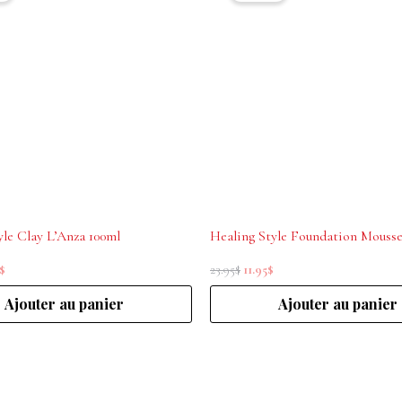
est :
était :
est :
.
18.00$.
23.95$.
11.95$.
yle Clay L’Anza 100ml
$
23.95
$
11.95
$
Ajouter au panier
Ajouter au panier