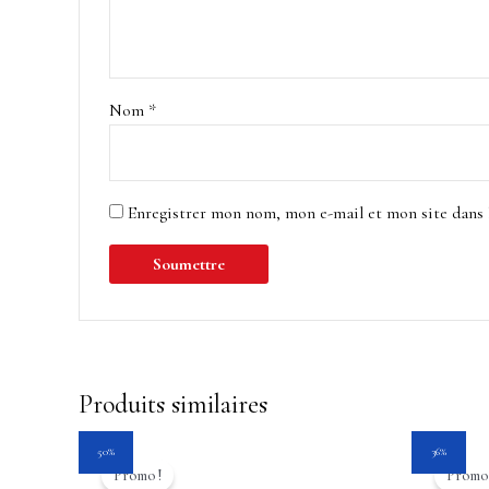
Nom
*
Enregistrer mon nom, mon e-mail et mon site dans
Produits similaires
Le
Le
Le
50%
36%
prix
prix
prix
Promo !
Promo 
initial
actuel
initia