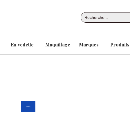
Aller
au
Search
contenu
for:
En vedette
Maquillage
Marques
Produits
50%