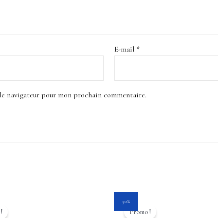
E-mail
*
 le navigateur pour mon prochain commentaire.
Le
Le
Le
50%
prix
prix
prix
!
Promo !
l
actuel
initial
actuel