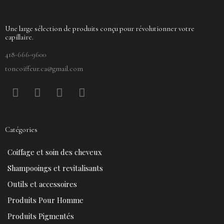
Une large sélection de produits conçu pour révolutionner votre
capillaire.
418-666-9600
toncoiffeur.ca@gmail.com
F
P
Y
I
a
i
o
n
c
n
u
s
e
t
t
t
Catégories
b
e
u
a
o
r
b
g
Coiffage et soin des cheveux
o
e
e
r
k
s
a
Shampooings et revitalisants
t
m
Outils et accessoires
Produits Pour Homme
Produits Pigmentés