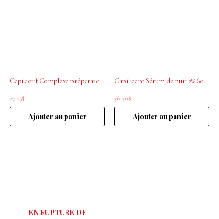
Capilactif Complexe préparateur 50ml
Capilicare Sérum de nuit 2% 60 ml
27.15
$
36.50
$
Ajouter au panier
Ajouter au panier
Plage
Ce
de
produit
prix :
a
10.00$
à
plusieurs
200.00$
variations.
Les
EN RUPTURE DE