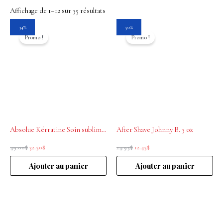
Affichage de 1–12 sur 35 résultats
Le
Le
Le
Le
34%
50%
prix
prix
prix
prix
Promo !
Promo !
initial
actuel
initial
actuel
était :
est :
était :
est :
49.00$.
32.50$.
24.95$.
12.45$.
Absolue Kérratine Soin sublime sans rinçage René Furterer 100mL
After Shave Johnny B. 3 oz
49.00
$
32.50
$
24.95
$
12.45
$
Ajouter au panier
Ajouter au panier