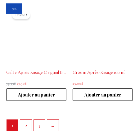
Le
Le
30%
prix
prix
Promo !
initial
actuel
était :
est :
33.55$.
23.50$.
Gelée Après Rasage Original Barber’s 50 ml
Groom Après-Rasage 100 ml
33.55
$
23.50
$
25.00
$
Ajouter au panier
Ajouter au panier
2
3
→
1