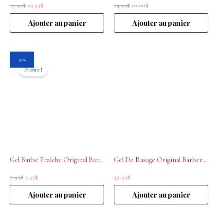
27.95
$
19.55
$
24.95
$
10.00
$
Ajouter au panier
Ajouter au panier
Le
Le
30%
prix
prix
Promo !
initial
actuel
était :
est :
7.95$.
5.55$.
Gel Barbe Fraîche Original Barber’s 8 ml
Gel De Rasage Original Barber’s 150 ml
7.95
$
5.55
$
39.95
$
Ajouter au panier
Ajouter au panier