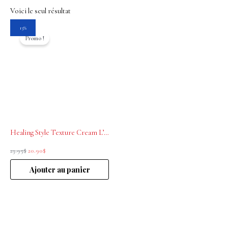
Voici le seul résultat
Le
Le
13%
prix
prix
Promo !
initial
actuel
était :
est :
23.95$.
20.90$.
Healing Style Texture Cream L’Anza 125ml
23.95
$
20.90
$
Ajouter au panier