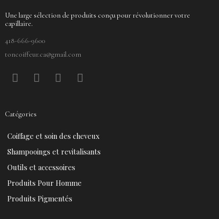
Une large sélection de produits conçu pour révolutionner votre
capillaire.
418-666-9600
toncoiffeur.ca@gmail.com
F
P
Y
I
a
i
o
n
c
n
u
s
e
t
t
t
Catégories
b
e
u
a
o
r
b
g
Coiffage et soin des cheveux
o
e
e
r
k
s
a
Shampooings et revitalisants
t
m
Outils et accessoires
Produits Pour Homme
Produits Pigmentés