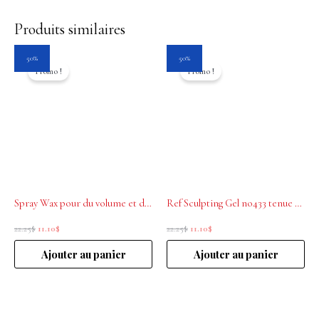
Produits similaires
Le
Le
Le
Le
50%
50%
prix
prix
prix
prix
Promo !
Promo !
initial
actuel
initial
actuel
était :
est :
était :
est :
22.25$.
11.10$.
22.25$.
11.10$.
Spray Wax pour du volume et de la structure n.434 REF 250ml
Ref Sculpting Gel no433 tenue 4/5 volume et brillance 3/5 100ml
22.25
$
11.10
$
22.25
$
11.10
$
Ajouter au panier
Ajouter au panier