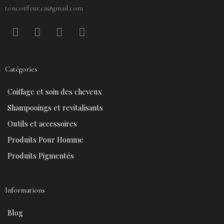
toncoiffeur.ca@gmail.com
F
P
Y
I
a
i
o
n
c
n
u
s
e
t
t
t
Catégories
b
e
u
a
o
r
b
g
Coiffage et soin des cheveux
o
e
e
r
k
s
a
Shampooings et revitalisants
t
m
Outils et accessoires
Produits Pour Homme
Produits Pigmentés
Informations
Blog