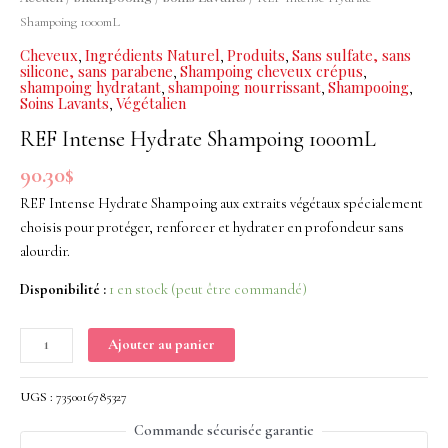
Shampoing
Shampoing 1000mL
1000mL
Cheveux
Ingrédients Naturel
Produits
Sans sulfate, sans
,
,
,
silicone, sans parabene
Shampoing cheveux crépus
,
,
shampoing hydratant
shampoing nourrissant
Shampooing
,
,
,
Soins Lavants
Végétalien
,
REF Intense Hydrate Shampoing 1000mL
90.30
$
REF Intense Hydrate Shampoing aux extraits végétaux spécialement
choisis pour protéger, renforcer et hydrater en profondeur sans
alourdir.
Disponibilité :
1 en stock (peut être commandé)
Ajouter au panier
UGS :
7350016785327
Commande sécurisée garantie