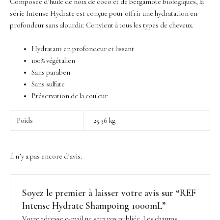
Composée d’huile de noix de coco et de bergamote biologiques, la
série Intense Hydrate est conçue pour offrir une hydratation en
profondeur sans alourdir. Convient à tous les types de cheveux.
Hydratant en profondeur et lissant
100% végétalien
Sans paraben
Sans sulfate
Préservation de la couleur
Poids
25.36 kg
Il n’y a pas encore d’avis.
Soyez le premier à laisser votre avis sur “REF
Intense Hydrate Shampoing 1000mL”
Votre adresse e-mail ne sera pas publiée.
Les champs