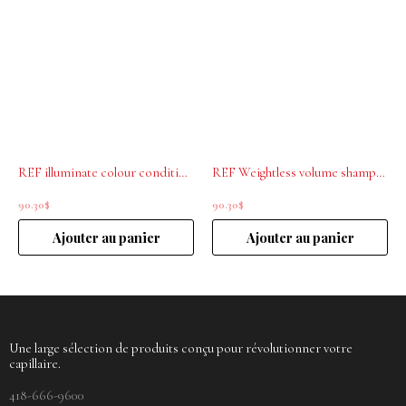
REF illuminate colour conditioner 1000ml
REF Weightless volume shampoo 1000ml
90.30
$
90.30
$
Ajouter au panier
Ajouter au panier
Une large sélection de produits conçu pour révolutionner votre
capillaire.
418-666-9600