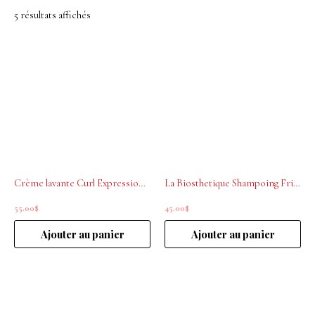
5 résultats affichés
Crème lavante Curl Expression 500ml L’ORÉAL PROFESSIONNEL
La Biosthetique Shampoing Frizz Control 250ml
55.00
$
45.00
$
Ajouter au panier
Ajouter au panier