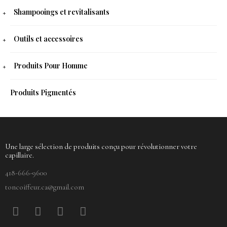
Shampooings et revitalisants
Outils et accessoires
Produits Pour Homme
Produits Pigmentés
Une large sélection de produits conçu pour révolutionner votre
capillaire.
418-666-9600
toncoiffeur.ca@gmail.com
F
P
Y
I
a
i
o
n