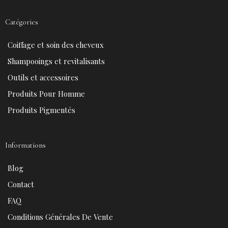
c
n
u
s
e
t
t
t
Catégories
b
e
u
a
o
r
b
g
Coiffage et soin des cheveux
o
e
e
r
k
s
a
Shampooings et revitalisants
t
m
Outils et accessoires
Produits Pour Homme
Produits Pigmentés
Informations
Blog
Contact
FAQ
Conditions Générales De Vente