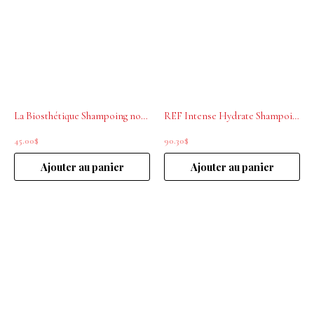
La Biosthétique Shampoing nourrissant Structure Repair 250ml
REF Intense Hydrate Shampoing 1000mL
45.00
$
90.30
$
Ajouter au panier
Ajouter au panier