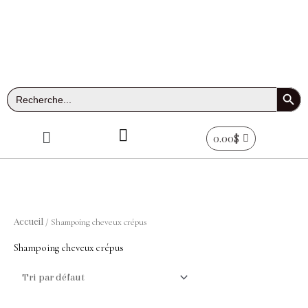
Aller
au
contenu
Search Button
Search
for:
Menu
0.00
$
Accueil
/ Shampoing cheveux crépus
Shampoing cheveux crépus