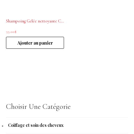
Shampoing Gelée nettoyante Curl Expression 16,9 oz L’ORÉAL PROFESSIONNEL
55.00
$
Ajouter au panier
Choisir Une Catégorie
Coiffage et soin des cheveux