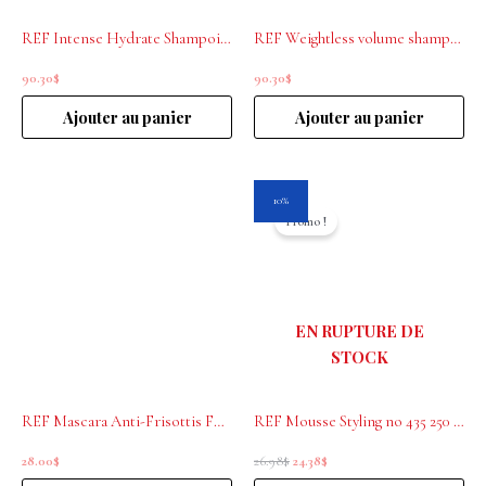
REF Intense Hydrate Shampoing 1000mL
REF Weightless volume shampoo 1000ml
90.30
$
90.30
$
Ajouter au panier
Ajouter au panier
Le
Le
10%
prix
prix
Promo !
initial
actuel
était :
est :
26.98$.
24.38$.
EN RUPTURE DE
STOCK
REF Mascara Anti-Frisottis FRIZZ TAMER no 130 20ML
REF Mousse Styling no 435 250 ml
28.00
$
26.98
$
24.38
$