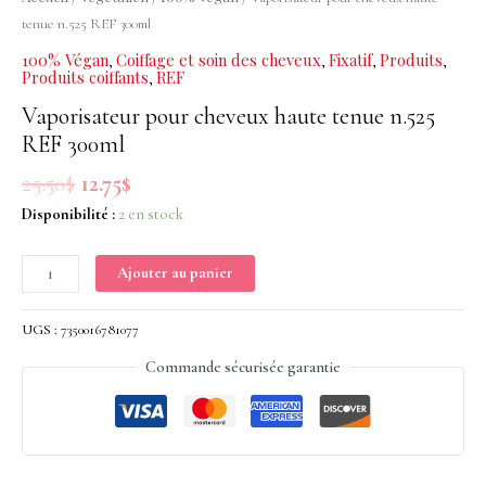
haute
tenue n.525 REF 300ml
tenue
100% Végan
Coiffage et soin des cheveux
Fixatif
Produits
,
,
,
,
n.525
Produits coiffants
REF
,
REF
Vaporisateur pour cheveux haute tenue n.525
300ml
REF 300ml
25.50
$
12.75
$
Disponibilité :
2 en stock
Ajouter au panier
UGS :
7350016781077
Commande sécurisée garantie