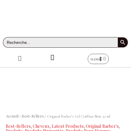
Aller
au
contenu
Search Button
Search
for:
Menu
0.00
$
quantité
de
Original
Accueil
Best-Sellers
/
/ Original Barber’s Gel Coiffant Noir 50 ml
Barber's
Best-Sellers
Cheveux
Latest Products
Original Barber's
,
,
,
,
Gel
Produits
Produits Pigmentés
Produits Pour Homme