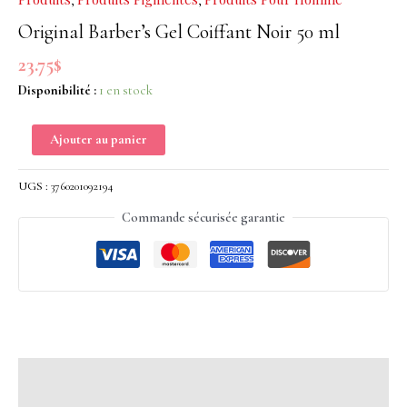
,
,
Coiffant
Original Barber’s Gel Coiffant Noir 50 ml
Noir
50
23.75
$
ml
Disponibilité :
1 en stock
Ajouter au panier
UGS :
3760201092194
Commande sécurisée garantie
Description