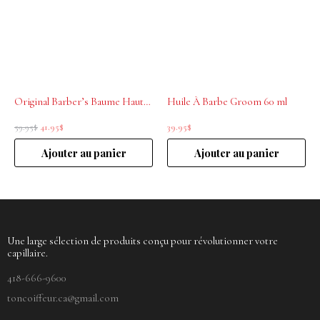
59.95$.
41.95$.
Original Barber’s Baume Haute Hydratation
Huile À Barbe Groom 60 ml
59.95
$
41.95
$
39.95
$
Ajouter au panier
Ajouter au panier
Une large sélection de produits conçu pour révolutionner votre
capillaire.
418-666-9600
toncoiffeur.ca@gmail.com