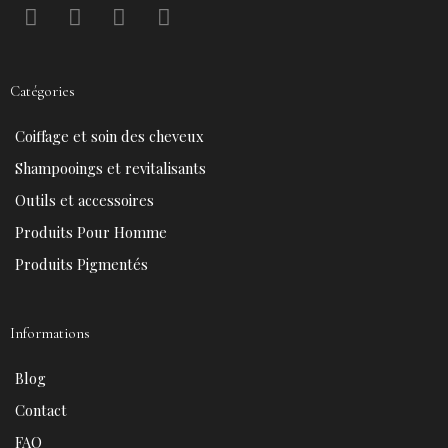
F
P
Y
I
a
i
o
n
c
n
u
s
e
t
t
t
Catégories
b
e
u
a
o
r
b
g
Coiffage et soin des cheveux
o
e
e
r
k
s
a
Shampooings et revitalisants
t
m
Outils et accessoires
Produits Pour Homme
Produits Pigmentés
Informations
Blog
Contact
FAQ