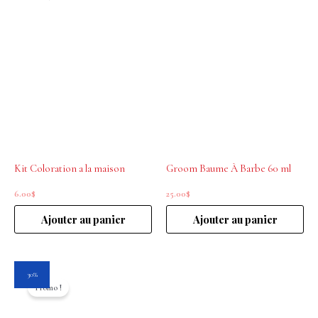
Kit Coloration a la maison
Groom Baume À Barbe 60 ml
6.00
$
25.00
$
Ajouter au panier
Ajouter au panier
Le
Le
30%
prix
prix
Promo !
initial
actuel
était :
est :