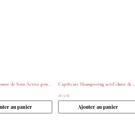
Capilicare Trousse de Soin Active pour Chute de Cheveux
Capilicare Shampooing actif chute d
26.50
$
uter au panier
Ajouter au panier