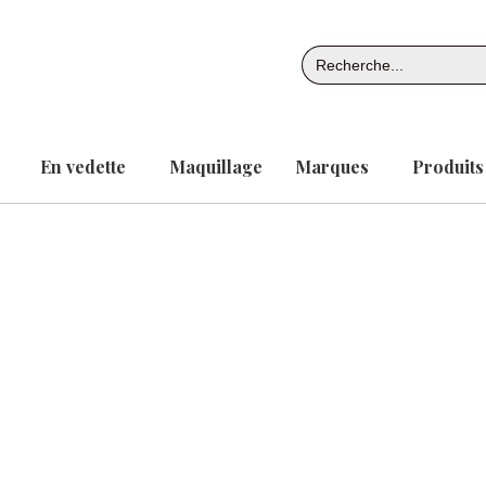
Aller
au
Search
contenu
for:
En vedette
Maquillage
Marques
Produits