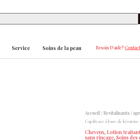
Se
Service
Soins de la peau
Besoin D'aide?
Contact
quantité
Accueil
Revitalisants
ap
/
/
de
Capilicare à base de kératine
Lotion
Cheveux
Lotion traitan
,
sans
sans rinçage
Soins des 
,