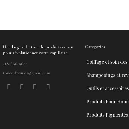
Catégories
Une large sélection de produits conçu
pour révolutionner votre capillaire.
Coiffage et soin des
418-666-9600
toncoiffeur.ca@gmail.com
Shampooings et revi
F
P
Y
I
Outils et accessoires
a
i
o
n
c
n
u
s
Produits Pour Hom
e
t
t
t
b
e
u
a
Produits Pigmentés
o
r
b
g
o
e
e
r