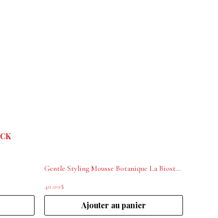
OCK
Gentle Styling Mousse Botanique La Biosthetique 200 ml
40.00
$
Ajouter au panier