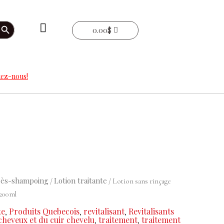
arch Button
0.00
$
ez-nous!
rès-shampoing
Lotion traitante
/
/ Lotion sans rinçage
 200ml
te
Produits Quebecois
revitalisant
Revitalisants
,
,
,
cheveux et du cuir chevelu
traitement
traitement
,
,