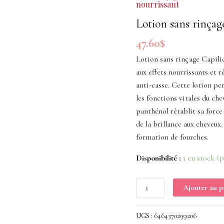
nourrissant
rinçage
Capilicare
Lotion sans rinçag
à
47.60
$
base
Lotion sans rinçage Capilic
de
aux effets nourrissants et r
kératine
anti-casse. Cette lotion pe
200ml
les fonctions vitales du che
panthénol rétablit sa force 
de la brillance aux cheveux.
formation de fourches.
Disponibilité :
3 en stock (
Ajouter au p
UGS :
6464370299206