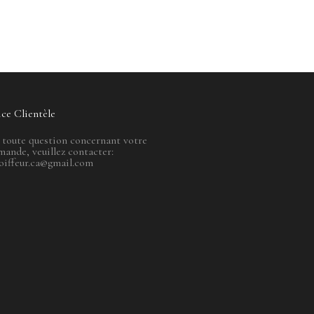
ice Clientèle
 toute question concernant votre
ande, veuillez contacter:
oiffeur.ca@gmail.com