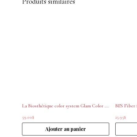
Produits similaires
La Biosthétique color system Glam Color .11 Steel Gray 200ml
BES Fiber 
59.00
$
25.95
$
Ajouter au panier