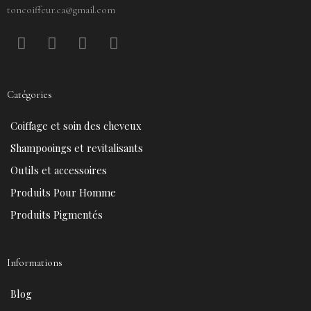
toncoiffeur.ca@gmail.com
F
P
Y
I
a
i
o
n
c
n
u
s
e
t
t
t
Catégories
b
e
u
a
o
r
b
g
Coiffage et soin des cheveux
o
e
e
r
k
s
a
Shampooings et revitalisants
t
m
Outils et accessoires
Produits Pour Homme
Produits Pigmentés
Informations
Blog