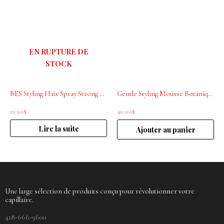
EN RUPTURE DE
STOCK
BES Styling Hair Spray Strong Hold 500ml
Gentle Styling Mousse Botanique La Biosthetique 200 ml
22.90
$
40.00
$
Lire la suite
Ajouter au panier
Une large sélection de produits conçu pour révolutionner votre
capillaire.
418-666-9600