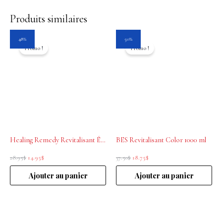
Produits similaires
Le
Le
Le
Le
48%
50%
prix
prix
prix
prix
Promo !
Promo !
initial
actuel
initial
actuel
était :
est :
était :
est :
28.95$.
14.95$.
37.50$.
18.75$.
Healing Remedy Revitalisant Équilibrant du Cuir Chevelu 250 ml- antipelliculaire
BES Revitalisant Color 1000 ml
28.95
$
14.95
$
37.50
$
18.75
$
Ajouter au panier
Ajouter au panier