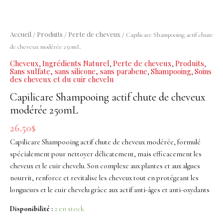
chute
de
cheveux
Accueil
Produits
Perte de cheveux
/
/
/ Capilicare Shampooing actif chute
modérée
de cheveux modérée 250mL
250mL
Cheveux
Ingrédients Naturel
Perte de cheveux
Produits
,
,
,
,
Sans sulfate, sans silicone, sans parabene
Shampooing
Soins
,
,
des cheveux et du cuir chevelu
Capilicare Shampooing actif chute de cheveux
modérée 250mL
26.50
$
Capilicare Shampooing actif chute de cheveux modérée, formulé
spécialement pour nettoyer délicatement, mais efficacement les
cheveux et le cuir chevelu. Son complexe aux plantes et aux algues
nourrit, renforce et revitalise les cheveux tout en protégeant les
longueurs et le cuir chevelu grâce aux actif anti-âges et anti-oxydants
Disponibilité :
2 en stock