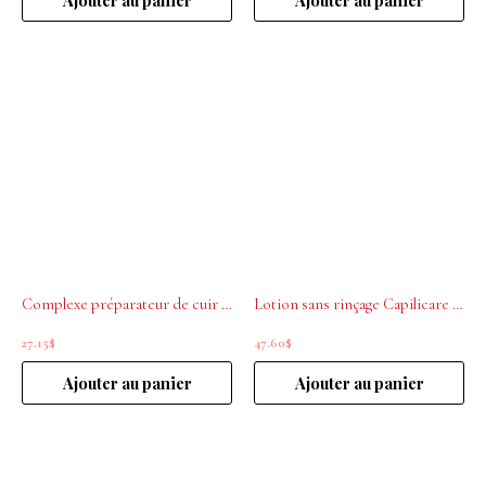
Complexe préparateur de cuir chevelu étape1 60mL Capilicare
Lotion sans rinçage Capilicare à base de kératine 200ml
27.15
$
47.60
$
Ajouter au panier
Ajouter au panier