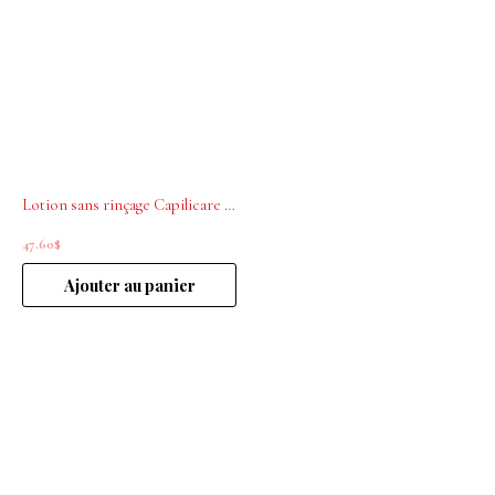
Lotion sans rinçage Capilicare à base de protéines de soie 200ml
47.60
$
Ajouter au panier