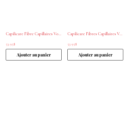
Capilicare Fibre Capillaires Volumisantes Light Brown 23g
Capilicare Fibres Capillaires Volumisantes Dark Brown 23g
53.95
$
53.95
$
Ajouter au panier
Ajouter au panier