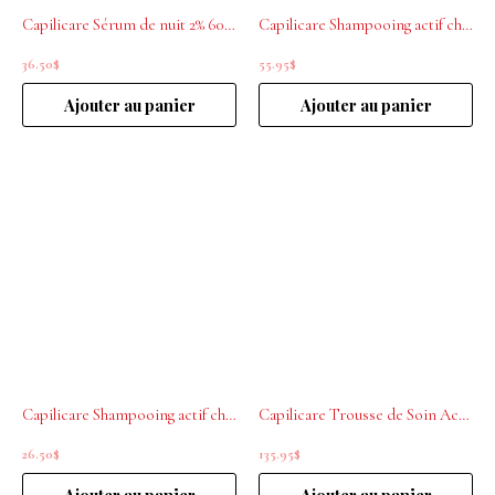
Capilicare Sérum de nuit 2% 60 ml
Capilicare Shampooing actif chute de cheveux modérée 1L
36.50
$
55.95
$
Ajouter au panier
Ajouter au panier
Capilicare Shampooing actif chute de cheveux modérée 250mL
Capilicare Trousse de Soin Active pour Chute de Cheveux
26.50
$
135.95
$
Ajouter au panier
Ajouter au panier