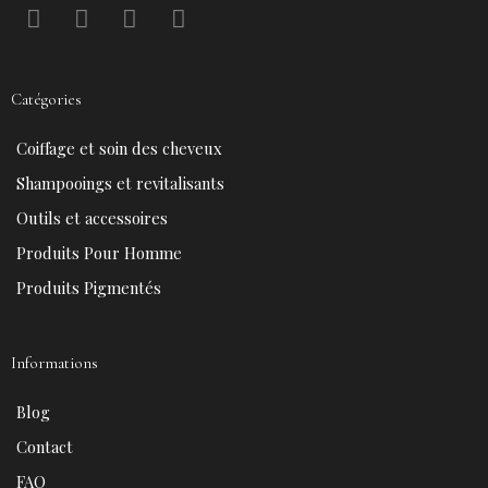
F
P
Y
I
a
i
o
n
c
n
u
s
e
t
t
t
Catégories
b
e
u
a
o
r
b
g
Coiffage et soin des cheveux
o
e
e
r
k
s
a
Shampooings et revitalisants
t
m
Outils et accessoires
Produits Pour Homme
Produits Pigmentés
Informations
Blog
Contact
FAQ