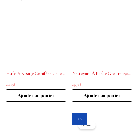
Huile À Rasage Conifère Groom 30 ml
Nettoyant À Barbe Groom 250 ml
24.15
$
23.30
$
Ajouter au panier
Ajouter au panier
Le
Le
60%
prix
prix
Promo !
initial
actuel
était :
est :