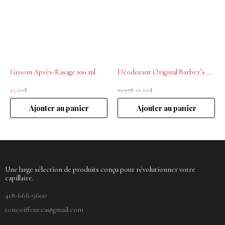
24.95$.
10.00$.
Groom Après-Rasage 100 ml
Déodorant Original Barber’s 60 ml
25.00
$
24.95
$
10.00
$
Ajouter au panier
Ajouter au panier
Une large sélection de produits conçu pour révolutionner votre
capillaire.
418-666-9600
toncoiffeur.ca@gmail.com