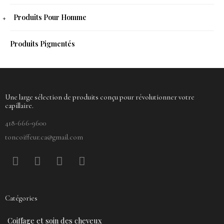
Produits Pour Homme
Produits Pigmentés
Une large sélection de produits conçu pour révolutionner votre
capillaire.
418-666-9600
toncoiffeur.ca@gmail.com
F
P
Y
I
a
i
o
n
c
n
u
s
e
t
t
t
Catégories
b
e
u
a
o
r
b
g
Coiffage et soin des cheveux