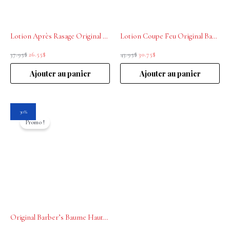
Lotion Après Rasage Original Barber’s 50 ml
Lotion Coupe Feu Original Barber’s 50 ml
37.95
$
26.55
$
43.95
$
30.75
$
Ajouter au panier
Ajouter au panier
Le
Le
30%
prix
prix
Promo !
initial
actuel
était :
est :
59.95$.
41.95$.
Original Barber’s Baume Haute Hydratation