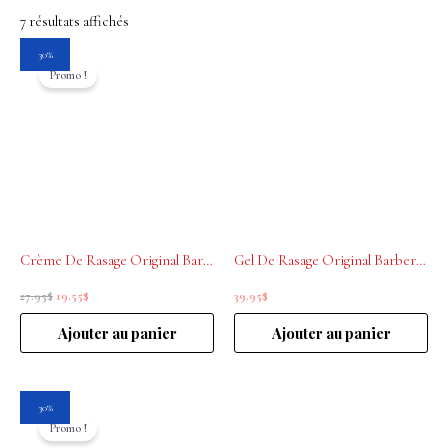
7 résultats affichés
Le
Le
30%
prix
prix
Promo !
initial
actuel
était :
est :
27.95$.
19.55$.
Crème De Rasage Original Barber’s 150 ml
Gel De Rasage Original Barber’s 150 ml
27.95
$
19.55
$
39.95
$
Ajouter au panier
Ajouter au panier
Le
Le
30%
prix
prix
Promo !
initial
actuel