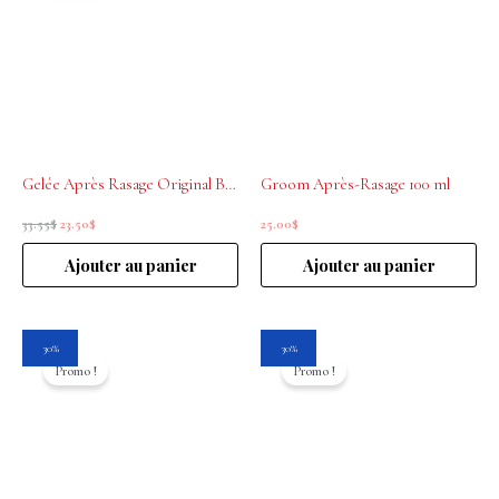
était :
est :
33.55$.
23.50$.
Gelée Après Rasage Original Barber’s 50 ml
Groom Après-Rasage 100 ml
33.55
$
23.50
$
25.00
$
Ajouter au panier
Ajouter au panier
Le
Le
Le
Le
30%
30%
prix
prix
prix
prix
Promo !
Promo !
initial
actuel
initial
actuel
était :
est :
était :
est :
37.95$.
26.55$.
43.95$.
30.75$.