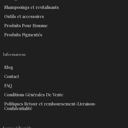
o
e
e
r
k
s
a
Shampooings et revitalisants
t
m
Outils et accessoires
Produits Pour Homme
Produits Pigmentés
Informations
Blog
Contact
FAQ
Conditions Générales De Vente
Politiques Retour et remboursement-Livraison-
Confidentialité