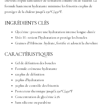
cheveux crépus sans laisser de sensation collante ou de raideur. La
formule hautement hydratante minimise les frisottis en plus de
protéger de la chaleur jusqu’à 230°C/450°F.
INGRÉDIENTS CLÉS
Glycérine : procure une hydratation intense longue-durée
Urée H : retient l’hydratation et protège les boucles
Graines d’Hibiscus : hydrate, fortifie et adoucit la chevelure
CARACTÉRISTIQUES
Gel de définition des boucles
Formule crémeuse hydratante
12x plus de définition
3x plus d’hydratation
3x plus de contrôle des frisottis
Protecteur thermique jusqu’à 230°C/450°F
Concentration de glycérine à 2%
Sans silicone ou parabène