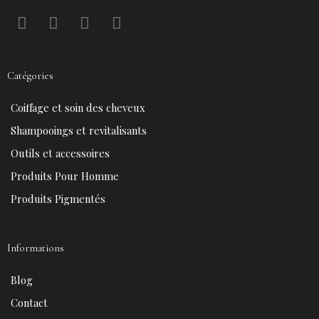
F
P
Y
I
a
i
o
n
c
n
u
s
e
t
t
t
Catégories
b
e
u
a
o
r
b
g
Coiffage et soin des cheveux
o
e
e
r
k
s
a
Shampooings et revitalisants
t
m
Outils et accessoires
Produits Pour Homme
Produits Pigmentés
Informations
Blog
Contact