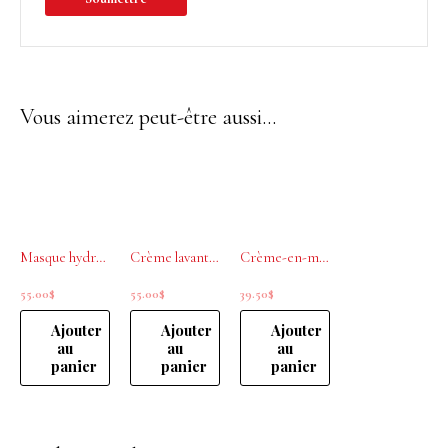
Vous aimerez peut-être aussi…
Masque hydratant intensif Curl Expression 8,5 oz L’ORÉAL PROFESSIONNEL
Crème lavante Curl Expression 500ml L’ORÉAL PROFESSIONNEL
Crème-en-mousse 10-en-1 Curl Expression 250ml L’ORÉAL PROFESSIONNEL
55.00
$
55.00
$
39.50
$
Ajouter
Ajouter
Ajouter
au
au
au
panier
panier
panier