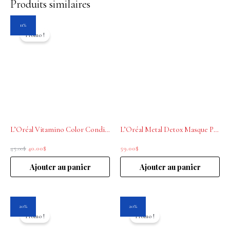
Produits similaires
Le
Le
11%
prix
prix
Promo !
initial
actuel
était :
est :
45.00$.
40.00$.
L’Oréal Vitamino Color Conditioner Professionnel 500ml
L’Oréal Metal Detox Masque Professionnel 250mL
45.00
$
40.00
$
59.00
$
Ajouter au panier
Ajouter au panier
Le
Le
Le
Le
20%
20%
prix
prix
prix
prix
Promo !
Promo !
initial
actuel
initial
actuel
était :
est :
était :
est :