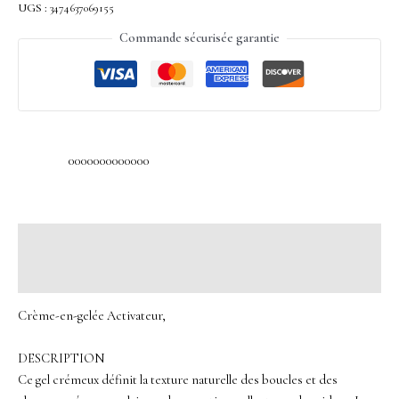
UGS :
3474637069155
Commande sécurisée garantie
0000000000000
Description
Avis (0)
Crème-en-gelée Activateur,
DESCRIPTION
Ce gel crémeux définit la texture naturelle des boucles et des