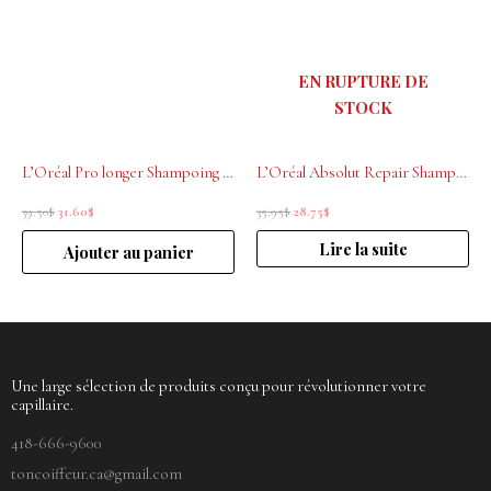
39.50$.
31.60$.
35.95$.
28.75$.
EN RUPTURE DE
STOCK
L’Oréal Pro longer Shampoing rénovateur de longueurs 500ml
L’Oréal Absolut Repair Shampoing Restructurant 500ml
39.50
$
31.60
$
35.95
$
28.75
$
Lire la suite
Ajouter au panier
Une large sélection de produits conçu pour révolutionner votre
capillaire.
418-666-9600
toncoiffeur.ca@gmail.com