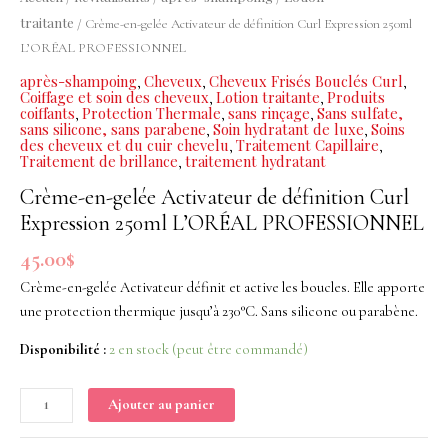
Activateur
traitante
/ Crème-en-gelée Activateur de définition Curl Expression 250ml
de
L’ORÉAL PROFESSIONNEL
définition
après-shampoing
Cheveux
Cheveux Frisés Bouclés Curl
,
,
,
Curl
Coiffage et soin des cheveux
Lotion traitante
Produits
,
,
Expression
coiffants
Protection Thermale
sans rinçage
Sans sulfate,
,
,
,
sans silicone, sans parabene
Soin hydratant de luxe
Soins
,
,
250ml
des cheveux et du cuir chevelu
Traitement Capillaire
,
,
L'ORÉAL
Traitement de brillance
traitement hydratant
,
PROFESSIONNEL
Crème-en-gelée Activateur de définition Curl
Expression 250ml L’ORÉAL PROFESSIONNEL
45.00
$
Crème-en-gelée Activateur définit et active les boucles. Elle apporte
une protection thermique jusqu’à 230°C. Sans silicone ou parabène.
Disponibilité :
2 en stock (peut être commandé)
Ajouter au panier