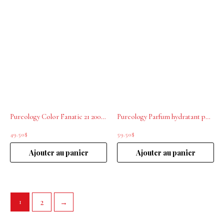
Pureology Color Fanatic 21 200mL
Pureology Parfum hydratant pour cheveux Love Luster 50ml
49.50
$
59.50
$
Ajouter au panier
Ajouter au panier
2
→
1