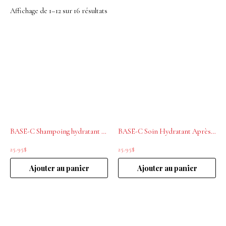
Affichage de 1–12 sur 16 résultats
BASE-C Shampoing hydratant Rituel Hydratant 300ml
BASE-C Soin Hydratant Après-shampoing 300ML
25.95
$
25.95
$
Ajouter au panier
Ajouter au panier