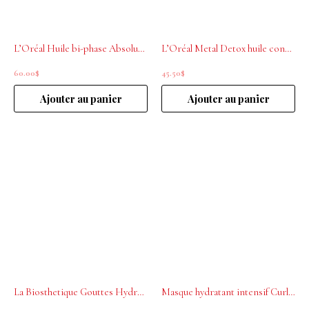
L’Oréal Huile bi-phase Absolut Repair Molecular 90ml
L’Oréal Metal Detox huile concentrée protecteur anti-dépôt 50ml
60.00
$
45.50
$
Ajouter au panier
Ajouter au panier
La Biosthetique Gouttes Hydratantes Structure Repair 30ml
Masque hydratant intensif Curl Expression 8,5 oz L’ORÉAL PROFESSIONNEL