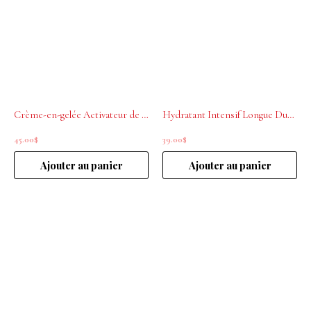
Crème-en-gelée Activateur de définition Curl Expression 250ml L’ORÉAL PROFESSIONNEL
Hydratant Intensif Longue Durée Curl Expression 200mL L’ORÉAL PROFESSIONNEL
45.00
$
39.00
$
Ajouter au panier
Ajouter au panier