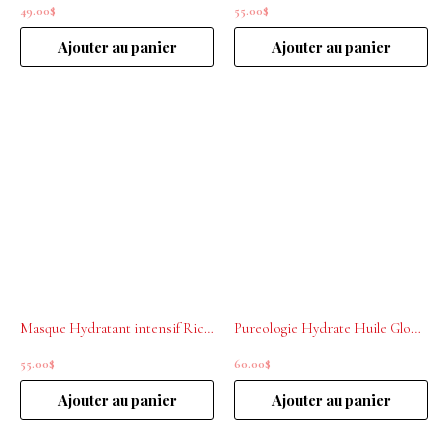
49.00
$
55.00
$
Ajouter au panier
Ajouter au panier
Masque Hydratant intensif Riche Curl Expression 250ml L’ORÉAL PROFESSIONNEL
Pureologie Hydrate Huile Glow Catcher 50 ml
55.00
$
60.00
$
Ajouter au panier
Ajouter au panier