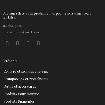
Une large sélection de produits conçu pour révolutionner votre
capillaire.
418-666-9600
toncoiffeur.ca@gmail.com
F
P
Y
I
a
i
o
n
c
n
u
s
e
t
t
t
Catégories
b
e
u
a
o
r
b
g
Coiffage et soin des cheveux
o
e
e
r
k
s
a
Shampooings et revitalisants
t
m
Outils et accessoires
Produits Pour Homme
Produits Pigmentés