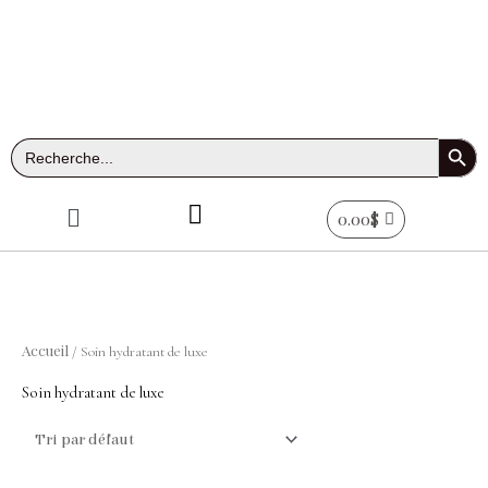
Aller
au
contenu
Search Button
Search
for:
Menu
0.00
$
Accueil
/ Soin hydratant de luxe
Soin hydratant de luxe