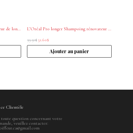
L’Oréal Pro longer Soin Rénovateur de longueurs 500ml
L’Oréal Pro longer Shampoing rénovateur de longueurs 500ml
39.50
$
31.60
$
Ajouter au panier
ice Clientèle
 toute question concernant votre
ande, veuillez contacter:
oiffeur.ca@gmail.com