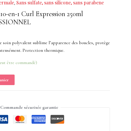
ermale
Sans sulfate, sans silicone, sans parabene
,
0-en-1 Curl Expression 250ml
SSIONNEL
 soin polyvalent sublime l’apparence des boucles, protège
ntensément. Protection thermique.
peut être commandé)
anier
Commande sécurisée garantie