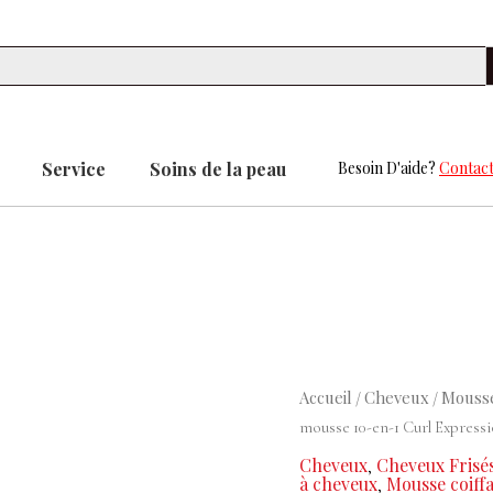
Se
Service
Soins de la peau
Besoin D'aide?
Contact
quantité
Accueil
Cheveux
Mousse
/
/
de
mousse 10-en-1 Curl Expr
Crème-
Cheveux
Cheveux Frisé
,
en-
à cheveux
Mousse coiff
,