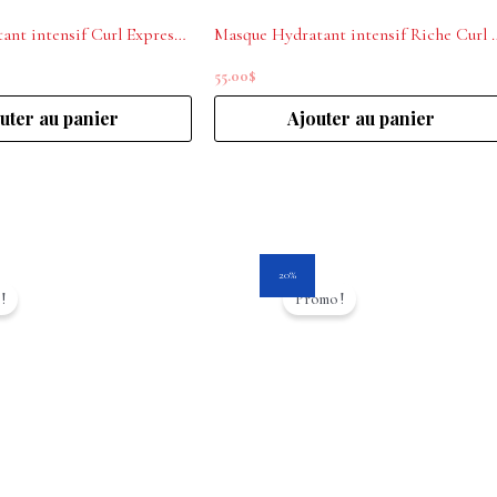
Masque hydratant intensif Curl Expression 8,5 oz L’ORÉAL PROFESSIONNEL
Masque Hydratant intensif Riche 
55.00
$
uter au panier
Ajouter au panier
Le
Le
Le
20%
prix
prix
prix
!
Promo !
l
actuel
initial
actuel
est :
était :
est :
$.
36.00$.
40.00$.
32.00$.