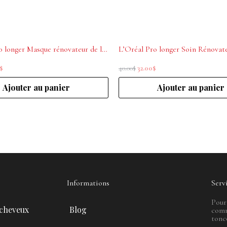
L’Oréal Pro longer Masque rénovateur de longueurs cheveux longs 250ml
$
40.00
$
32.00
$
Ajouter au panier
Ajouter au panier
Informations
Serv
Pour
 cheveux
Blog
comm
tonc