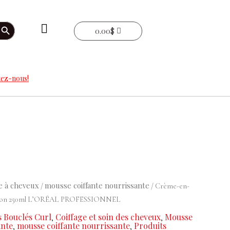
arch Button
0.00
$
ez-nous!
 à cheveux
mousse coiffante nourrissante
/
/ Crème-en-
ession 250ml L’ORÉAL PROFESSIONNEL
s Bouclés Curl
Coiffage et soin des cheveux
Mousse
,
,
ante
mousse coiffante nourrissante
Produits
,
,