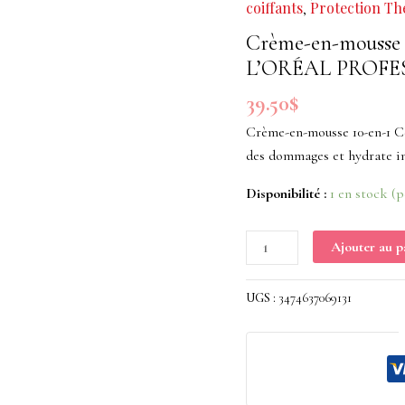
coiffants
Protection Th
,
mousse
10-
Crème-en-mousse 1
en-
L’ORÉAL PROFE
1
39.50
$
Curl
Expression
Crème-en-mousse 10-en-1 Ce
250ml
des dommages et hydrate i
L'ORÉAL
Disponibilité :
1 en stock (
PROFESSIONNEL
Ajouter au p
UGS :
3474637069131