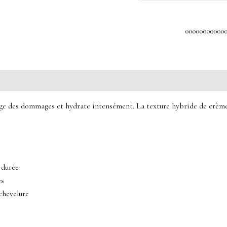
00000000000
ège des dommages et hydrate intensément. La texture hybride de crè
-durée
es
 chevelure