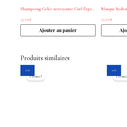
Shampoing Gelée nettoyante Curl Expression 16,9 oz L’ORÉAL PROFESSIONNEL
55.00
$
55.00
$
Ajouter au panier
Ajo
Produits similaires
Le
Le
Le
20%
20%
prix
prix
prix
Promo !
Promo 
initial
actuel
initia
était :
est :
était :
27.95$.
22.35$.
45.00