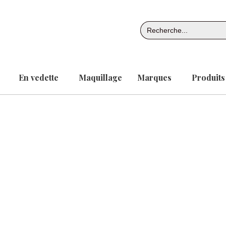
Aller
au
Search
contenu
for:
En vedette
Maquillage
Marques
Produits