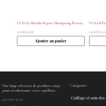
L’Oréal Absolut Repair Shampoing Restructurant 300ml
27.95
$
22.35
$
45.00
$
36.00
Ajouter au panier
Catégories
Une large sélection de produits conçu
pour révolutionner votre capillaire.
Coiffage et soin des
418-666-9600