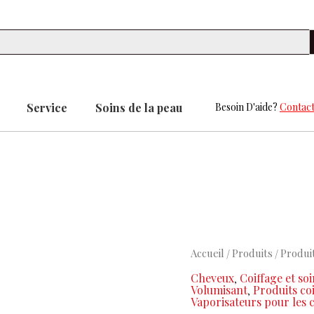
Se
Service
Soins de la peau
Besoin D'aide?
Contact
quantité
Accueil
Produits
Produi
/
/
de
Cheveux
Coiffage et so
,
REF
Volumisant
Produits coi
,
Vaporisateurs pour les 
OCEAN