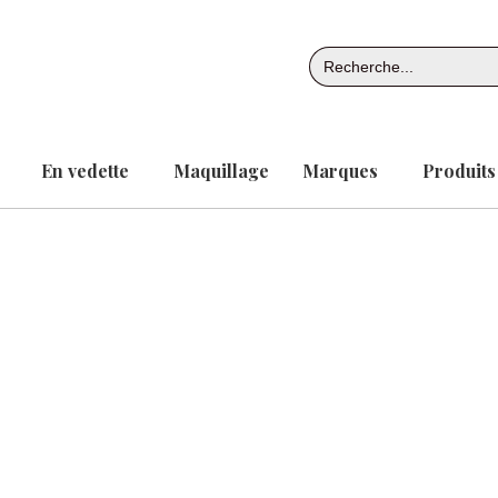
Aller
au
Search
contenu
for:
En vedette
Maquillage
Marques
Produits