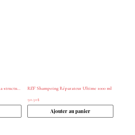
Spray Wax pour du volume et de la structure n.434 REF 250ml
REF Shampoing Réparateur Ultime 1000 ml
90.30
$
Ajouter au panier