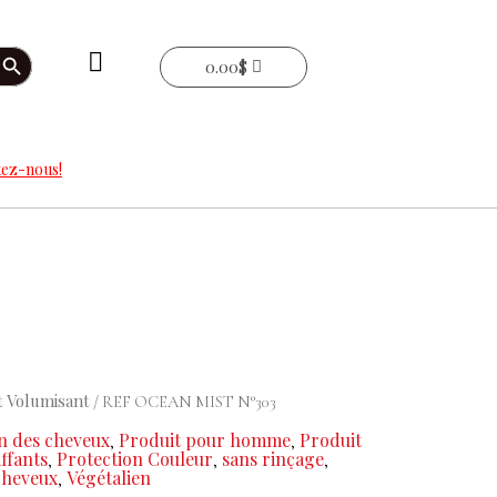
arch Button
0.00
$
ez-nous!
t Volumisant
/ REF OCEAN MIST N°303
in des cheveux
Produit pour homme
Produit
,
,
ffants
Protection Couleur
sans rinçage
,
,
,
cheveux
Végétalien
,