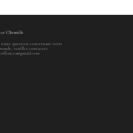
ice Clientèle
 toute question concernant votre
ande, veuillez contacter:
oiffeur.ca@gmail.com