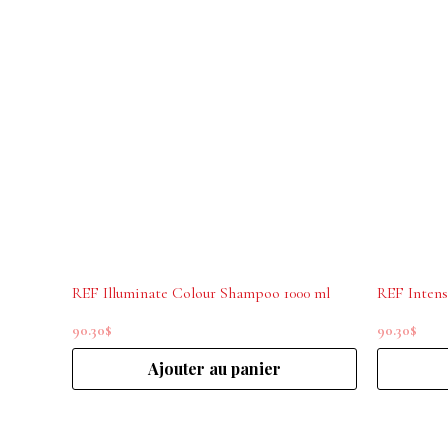
REF Illuminate Colour Shampoo 1000 ml
REF Inten
90.30
$
90.30
$
Ajouter au panier