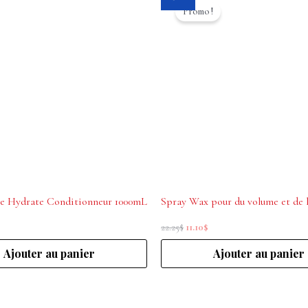
prix
prix
Promo !
initial
actuel
était :
est :
22.25$.
11.10$.
se Hydrate Conditionneur 1000mL
22.25
$
11.10
$
Ajouter au panier
Ajouter au panier