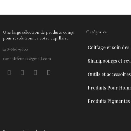
Catégories
Une large sélection de produits conçu
pour révolutionner votre capillaire.
Coiffage et soin des
418-666-9600
toncoiffeur.ca@gmail.com
Shampooings et revi
F
P
Y
I
Outils et accessoires
a
i
o
n
c
n
u
s
Produits Pour Hom
e
t
t
t
b
e
u
a
Produits Pigmentés
o
r
b
g
o
e
e
r
k
s
a
t
m