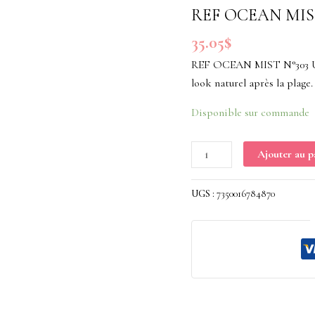
MIST
REF OCEAN MIS
N°303
35.05
$
REF OCEAN MIST N°303 Un b
look naturel après la plage.
Disponible sur commande
Ajouter au p
UGS :
7350016784870