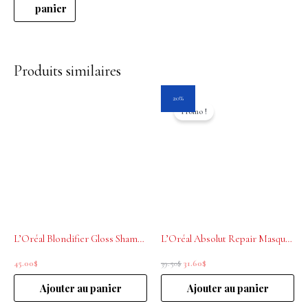
panier
Produits similaires
Le
Le
20%
prix
prix
Promo !
initial
actuel
était :
est :
39.50$.
31.60$.
L’Oréal Blondifier Gloss Shampoing restaurateur et illuminateur 500ml
L’Oréal Absolut Repair Masque Restructurant 250ml
45.00
$
39.50
$
31.60
$
Ajouter au panier
Ajouter au panier