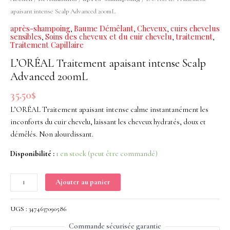
intense
apaisant intense Scalp Advanced 200mL
Scalp
après-shampoing
Baume Démêlant
Cheveux
cuirs chevelus
,
,
,
Advanced
sensibles
Soins des cheveux et du cuir chevelu
traitement
,
,
,
Traitement Capillaire
200mL
L’ORÉAL Traitement apaisant intense Scalp
Advanced 200mL
35.50
$
L’ORÉAL Traitement apaisant intense calme instantanément les
inconforts du cuir chevelu, laissant les cheveux hydratés, doux et
démêlés. Non alourdissant.
Disponibilité :
1 en stock (peut être commandé)
Ajouter au panier
UGS :
3474637090586
Commande sécurisée garantie