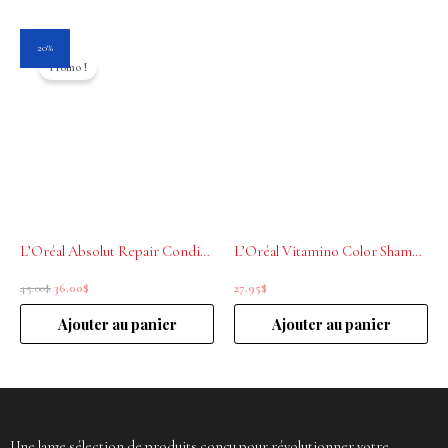
Le
Le
20%
prix
prix
Promo !
initial
actuel
était :
est :
45.00$.
36.00$.
L’Oréal Absolut Repair Conditioner Pour Cheveux Secs et Abimés 500ml
L’Oréal Vitamino Color Shampoing pour cheveux colorés 300ml
45.00
$
36.00
$
27.95
$
Ajouter au panier
Ajouter au panier
Une large sélection de produits conçu pour révolutionner votre