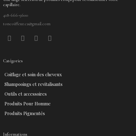
capillaire.
418-666-9600
toncoiffeur.ca@gmail.com
F
P
Y
I
a
i
o
n
c
n
u
s
e
t
t
t
Catégories
b
e
u
a
o
r
b
g
Coiffage et soin des cheveux
o
e
e
r
k
s
a
Shampooings et revitalisants
t
m
Outils et accessoires
Produits Pour Homme
Produits Pigmentés
Informations