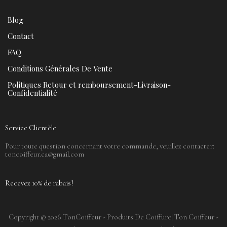
Blog
Contact
FAQ
Conditions Générales De Vente
Politiques Retour et remboursement-Livraison-
Confidentialité
Service Clientèle
Pour toute question concernant votre commande, veuillez contacter:
toncoiffeur.ca@gmail.com
Recevez 10% de rabais!
Copyright © 2026 TonCoiffeur - Produits De Coiffure| Ton Coiffeur -