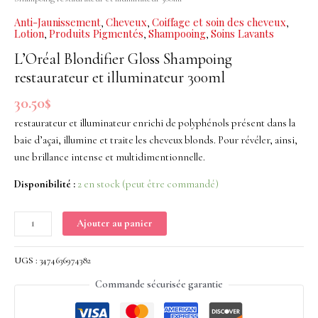
Shampoing
Anti-Jaunissement
Cheveux
Coiffage et soin des cheveux
,
,
,
restaurateur
Lotion
Produits Pigmentés
Shampooing
Soins Lavants
,
,
,
et
L’Oréal Blondifier Gloss Shampoing
illuminateur
restaurateur et illuminateur 300ml
300ml
30.50
$
restaurateur et illuminateur enrichi de polyphénols présent dans la
baie d’açai, illumine et traite les cheveux blonds. Pour révéler, ainsi,
une brillance intense et multidimentionnelle.
Disponibilité :
2 en stock (peut être commandé)
Ajouter au panier
UGS :
3474636974382
Commande sécurisée garantie