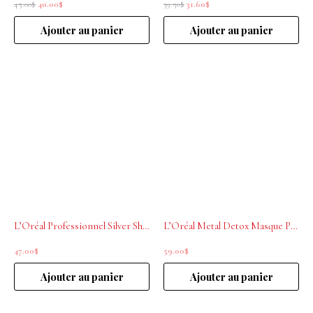
45.00
$
40.00
$
39.50
$
31.60
$
Ajouter au panier
Ajouter au panier
L’Oréal Professionnel Silver Shampoing 500mL
L’Oréal Metal Detox Masque Professionnel 250mL
47.00
$
59.00
$
Ajouter au panier
Ajouter au panier