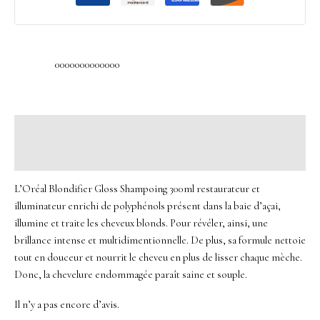
0000000000000
Description
Avis (0)
L’Oréal Blondifier Gloss Shampoing 300ml restaurateur et
illuminateur enrichi de polyphénols présent dans la baie d’açai,
illumine et traite les cheveux blonds. Pour révéler, ainsi, une
brillance intense et multidimentionnelle. De plus, sa formule nettoie
tout en douceur et nourrit le cheveu en plus de lisser chaque mèche.
Donc, la chevelure endommagée paraît saine et souple.
Il n’y a pas encore d’avis.