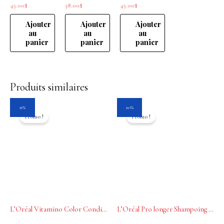
45.00
$
38.00
$
45.00
$
Ajouter
Ajouter
Ajouter
au
au
au
panier
panier
panier
Produits similaires
Le
Le
Le
Le
11%
20%
prix
prix
prix
prix
Promo !
Promo !
initial
actuel
initial
actuel
était :
est :
était :
est :
45.00$.
40.00$.
39.50$.
31.60$.
L’Oréal Vitamino Color Conditioner Professionnel 500ml
L’Oréal Pro longer Shampoing rénovateur de longueurs 500ml