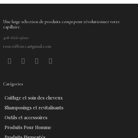
Une large sélection de produits conçu pour révolutionner votre
capillaire.
418-666-9600
toncoiffeur.ca@gmail.com
F
P
Y
I
a
i
o
n
c
n
u
s
e
t
t
t
Catégories
b
e
u
a
o
r
b
g
Coiffage et soin des cheveux
o
e
e
r
k
s
a
Shampooings et revitalisants
t
m
Outils et accessoires
Produits Pour Homme
Produits Pigmentés