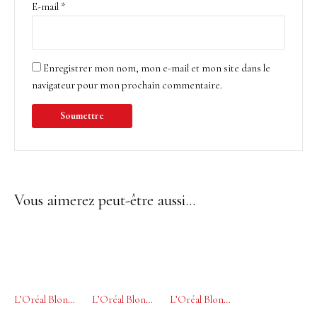
E-mail
*
Enregistrer mon nom, mon e-mail et mon site dans le
navigateur pour mon prochain commentaire.
Vous aimerez peut-être aussi…
L’Oréal Blondifier Gloss Shampoing restaurateur et illuminateur 500ml
L’Oréal Blondifier Conditioner restaurateur et illuminateur 200ml
L’Oréal Blondifier Masque Nutritif et Illuminateur 250ml