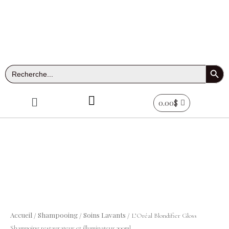
Aller
au
contenu
Search Button
Search
for:
Menu
0.00
$
quantité
de
L'Oréal
Blondifier
Accueil
Shampooing
Soins Lavants
/
/
/ L’Oréal Blondifier Gloss
Gloss
Shampoing restaurateur et illuminateur 300ml