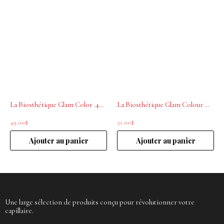
La Biosthétique Glam Color .40 Copper 200mL
La Biosthétique Glam Colour Mask Icy Crystal .07.LV 200ml
49.00
$
51.00
$
Ajouter au panier
Ajouter au panier
Une large sélection de produits conçu pour révolutionner votre
capillaire.