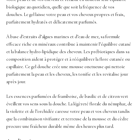
biologique au quotidien, quelle que soit la fréquence de vos
douches. Le gel laisse votre peau et vos cheveux propres et frais,
parfaitement hydratés et délicatement parfumés.
À base d’extraits d’algues marines et d’eau de mer, sa formule
efficace riche en minéraux contribue à maintenir l’équilibre cutané
et la balance hydro-lipidique des cheveux. Les prébiotiques dans sa
composition aident à protéger et à rééquilibrer la flore cutanée ou
capillaire. Ce gel douche crée une mousse onctueuse qui nettoie
parfaitement la peau et les cheveux, les tonifie et les revitalise jour
après jour.
Les essences parfumées de framboise, de basilic et de citron vert
éveillent vos sens sous la douche. La légèreté florale du nénuphar, de
la violette et de l’orchidée caresse votre peau et vos cheveux tandis
que la combinaison vivifiante et terreuse de la mousse et du cèdre
procure une fraîcheur durable même des heures plus tard.