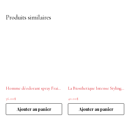
Produits similaires
Homme déodorant spray Fraicheur La biosthétique 100ml
La Biosthetique Intense Styling Cream Botanique 75ml
36.00
$
40.00
$
Ajouter au panier
Ajouter au panier