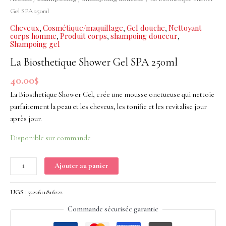
Gel
Gel SPA 250ml
SPA
Cheveux
Cosmétique/maquillage
Gel douche
Nettoyant
,
,
,
250ml
corps homme
Produit corps
shampoing douceur
,
,
,
Shampoing gel
La Biosthetique Shower Gel SPA 250ml
40.00
$
La Biosthetique Shower Gel, crée une mousse onctueuse qui nettoie
parfaitement la peau et les cheveux, les tonifie et les revitalise jour
après jour.
Disponible sur commande
Ajouter au panier
UGS :
3222611816222
Commande sécurisée garantie