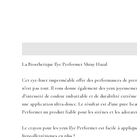
Description
Avis (0)
La Biosthetique Eye Performer Shiny Hazal
Cet eye-liner imperméable offre des performances de premiè
n’est pas tout. Il vous donne également des yeux joyeusem
d’intensité de couleur imbattable et de durabilité extrê
une application ultra-douce. Le résultat est d’une pure beau
Performer un produit fiable pour les sirènes et les adorateu
Le crayon pour les yeux Eye Performer est facile à applique
hypoallergéniques en plus !