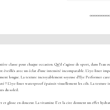
00000000000
re classe pour chaque occasion. Qu’il s’agisse de sport, dans l’eau ou 
ent éveillés avec un éclat d’une intensité incomparable. L’eye-liner 
mement longue. La texture incroyablement soyeuse d’Eye Performer ca
té ! L’eye-liner waterproof épaissit visuellement les cils. La texture 
rs du soleil.
r et glisse en douceur. La vitamine E et la cire donnent un effet hydr