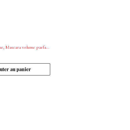
La Biosthétique, Mascara volume parfait intensité immédiate Noir
uter au panier