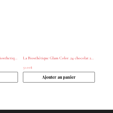
Intense Shampoo Botanique La Biosthetique 250 ml
La Biosthétique Glam Color .24 chocolat 200mL
51.00
$
Ajouter au panier