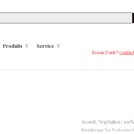
Se
Produits
Service
Besoin D'aide?
Contact
Le
Le
quantité
Accueil
Végétalien
100%
/
/
prix
prix
de
Biosthetique Eye Performer S