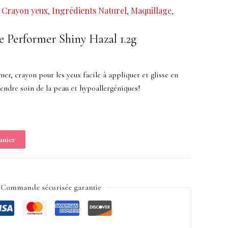
Crayon yeux
Ingrédients Naturel
Maquillage
,
,
,
,
e Performer Shiny Hazal 1.2g
er, crayon pour les yeux facile à appliquer et glisse en
endre soin de la peau et hypoallergéniques!
anier
Commande sécurisée garantie