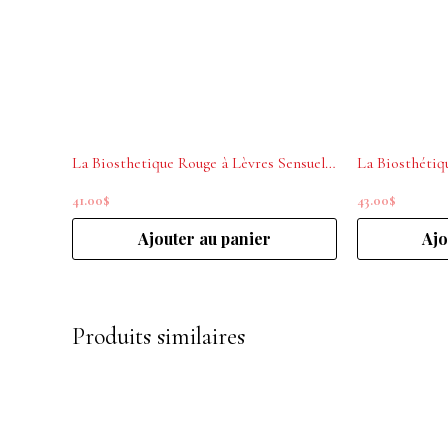
La Biosthetique Rouge à Lèvres Sensuel Mat M405 Magnolia
41.00
$
43.00
$
Ajouter au panier
Ajo
Produits similaires