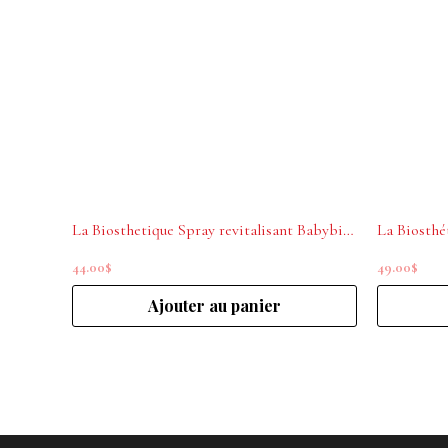
La Biosthetique Spray revitalisant Babybios 250 ml
La Biosthé
44.00
$
49.00
$
Ajouter au panier