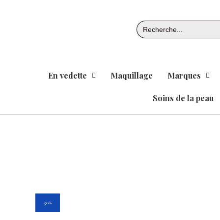
Aller
au
Search
contenu
for:
En vedette
Maquillage
Marques
Soins de la peau
50%