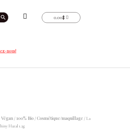
arch Button
0.00
$
ez-nous!
 Végan
100% Bio
Cosmétique/maquillage
/
/
/ La
hiny Hazal 1.2g