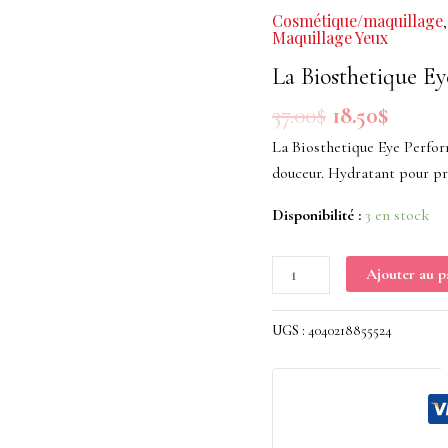
initial
actuel
La
Cosmétique/maquillage
était :
est :
Biosthetique
Maquillage Yeux
37.00$.
18.50$.
Eye
La Biosthetique Ey
Performer
37.00
$
18.50
$
Shiny
Hazal
La Biosthetique Eye Perform
1.2g
douceur. Hydratant pour pr
Disponibilité :
3 en stock
Ajouter au p
UGS :
4040218855524