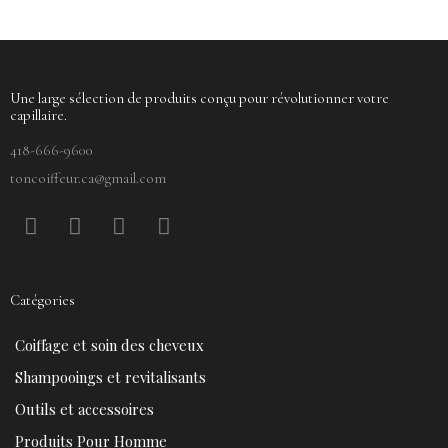
Une large sélection de produits conçu pour révolutionner votre
capillaire.
418-666-9600
toncoiffeur.ca@gmail.com
F
P
Y
I
a
i
o
n
c
n
u
s
e
t
t
t
Catégories
b
e
u
a
o
r
b
g
Coiffage et soin des cheveux
o
e
e
r
k
s
a
Shampooings et revitalisants
t
m
Outils et accessoires
Produits Pour Homme