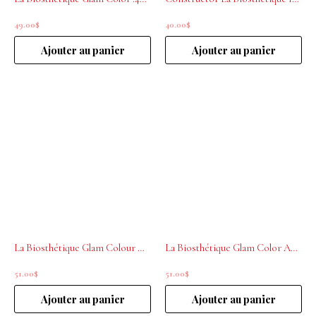
49.00
$
40.00
$
Ajouter au panier
Ajouter au panier
La Biosthétique Glam Colour Mask Icy Crystal .07.LV 200ml
La Biosthétique Glam Color Advanced .21 Espressso 200mL
51.00
$
51.00
$
Ajouter au panier
Ajouter au panier