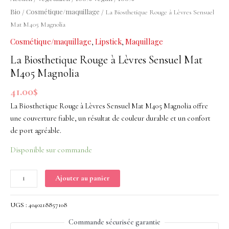
à
Bio
Cosmétique/maquillage
/
/ La Biosthetique Rouge à Lèvres Sensuel
Lèvres
Mat M405 Magnolia
Sensuel
Cosmétique/maquillage
Lipstick
Maquillage
,
,
Mat
M405
La Biosthetique Rouge à Lèvres Sensuel Mat
Magnolia
M405 Magnolia
41.00
$
La Biosthetique Rouge à Lèvres Sensuel Mat M405 Magnolia offre
une couverture fiable, un résultat de couleur durable et un confort
de port agréable.
Disponible sur commande
Ajouter au panier
UGS :
4040218857108
Commande sécurisée garantie