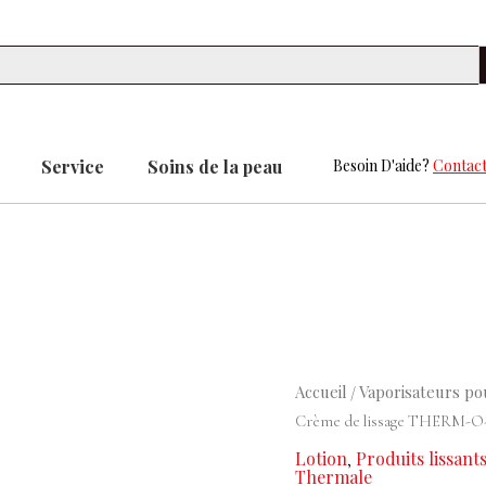
Se
Service
Soins de la peau
Besoin D'aide?
Contact
quantité
Accueil
Vaporisateurs po
/
de
Crème de lissage THERM-O
La
Lotion
Produits lissant
,
Biosthetique
Thermale