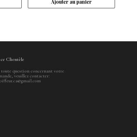
Ajouter au panier
ice Clientèle
 toute question concernant votre
ande, veuillez contacter:
oiffeur.ca@gmail.com