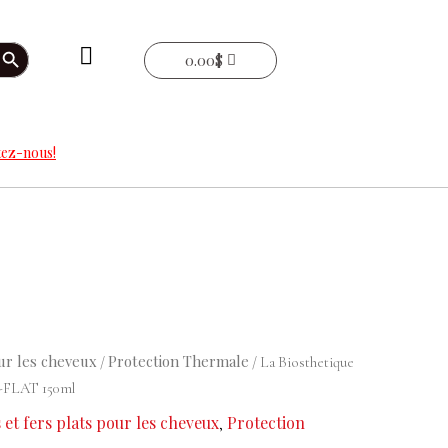
arch Button
0.00
$
ez-nous!
ur les cheveux
Protection Thermale
/
/ La Biosthetique
-FLAT 150ml
s et fers plats pour les cheveux
Protection
,