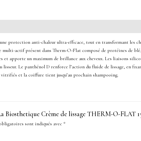
e une protection anti-chaleur ultra-efficace, tout en transformant les c
xe multi-actif présent dans Therm-O-Flat composé de protéines de blé, 
lles et apporte un maximum de brillance aux cheveux. Les liaisons sili
 lisseur. Le panthénol D renforce l’action du fluide de lissage, en fix
itrifiés et la coiffure tient jusqu’au prochain shampooing.
ur “La Biosthetique Crème de lissage THERM-O-FLAT 1
bligatoires sont indiqués avec
*