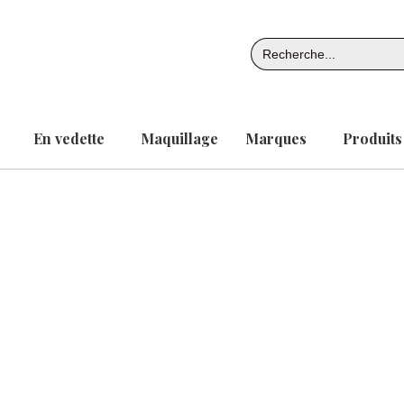
Aller
au
Search
contenu
for:
En vedette
Maquillage
Marques
Produits