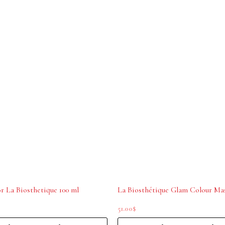
r La Biosthetique 100 ml
51.00
$