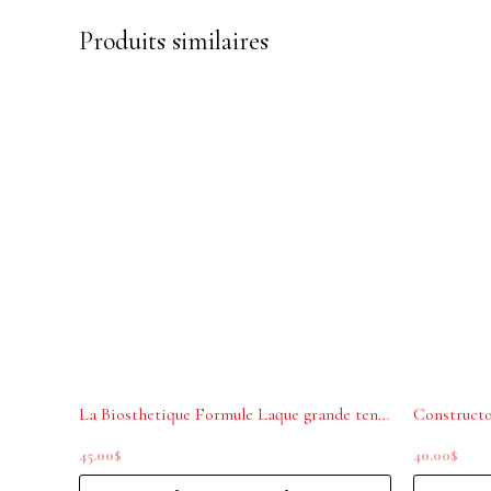
Produits similaires
La Biosthetique Formule Laque grande tenue 300 ml
Constructo
45.00
$
40.00
$