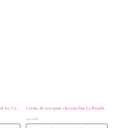
La Biosthétique Glam Colour Mask Icy Crystal .07.LV 200ml
Crème de sois pour cheveux fins La Biosthetique 100ml
40.00
$