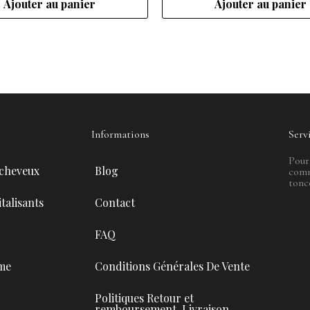
Ajouter au panier
Ajouter au panier
Informations
Serv
Pour
 cheveux
Blog
comm
tonc
talisants
Contact
FAQ
me
Conditions Générales De Vente
Politiques Retour et
remboursement-Livraison-