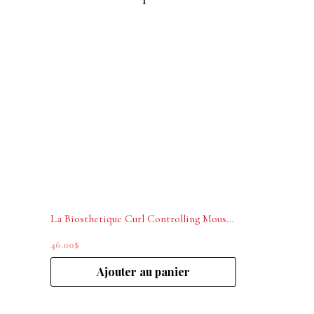
La Biosthetique Curl Controlling Mousse 100ml
46.00
$
Ajouter au panier