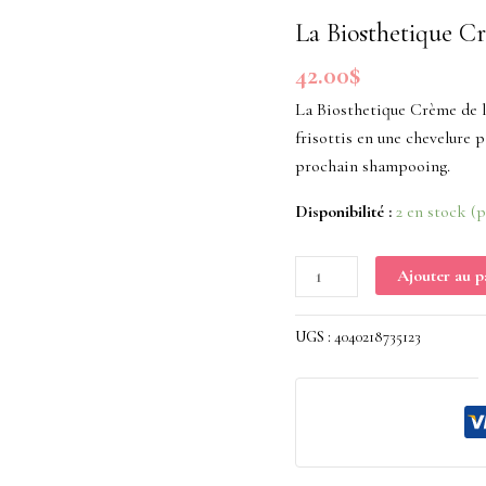
Crème
La Biosthetique 
de
42.00
$
lissage
THERM-
La Biosthetique Crème de 
O-
frisottis en une chevelure p
FLAT
prochain shampooing.
150ml
Disponibilité :
2 en stock (
Ajouter au p
UGS :
4040218735123