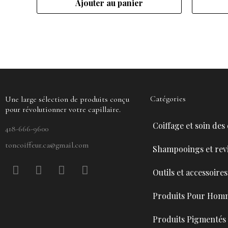
Ajouter au panier
Catégories
Une large sélection de produits conçu
pour révolutionner votre capillaire.
Coiffage et soin des
418-666-9600
toncoiffeur.ca@gmail.com
Shampooings et revi
F
P
Y
I
Outils et accessoires
a
i
o
n
c
n
u
s
Produits Pour Hom
e
t
t
t
b
e
u
a
Produits Pigmentés
o
r
b
g