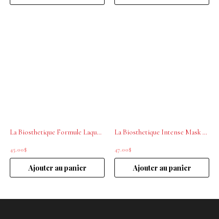
La Biosthetique Formule Laque grande tenue 300 ml
La Biosthetique Intense Mask Botanique pure nature 125 ml
45.00
$
47.00
$
Ajouter au panier
Ajouter au panier