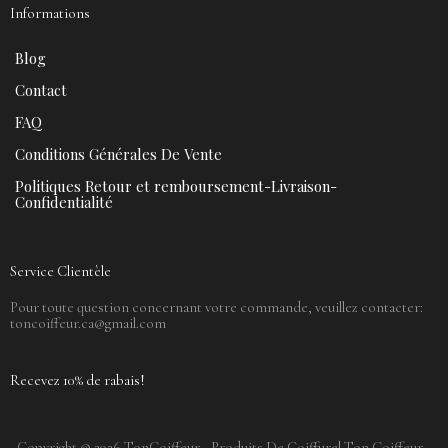
Informations
Blog
Contact
FAQ
Conditions Générales De Vente
Politiques Retour et remboursement-Livraison-
Confidentialité
Service Clientèle
Pour toute question concernant votre commande, veuillez contacter:
toncoiffeur.ca@gmail.com
Recevez 10% de rabais!
Copyright © 2026 TonCoiffeur - Produits De Coiffure| Ton Coiffeur -