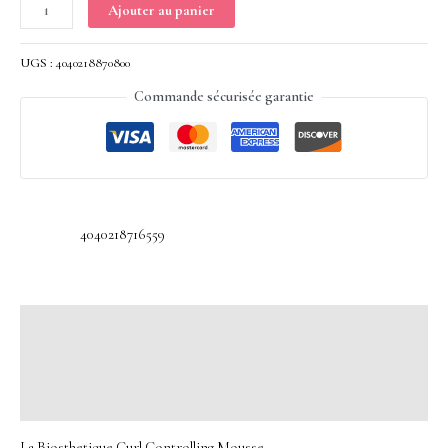
Ajouter au panier
UGS :
4040218870800
Commande sécurisée garantie
4040218716559
Description
Informations complémentaires
Avis (0)
La Biosthetique Curl Controlling Mousse