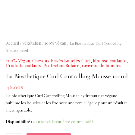
Controlling
Mousse
100ml
Accueil
Végétalien
100% Végan
/
/
/ La Biosthetique Curl Controlling
Mousse 100ml
100% Végan
Cheveux Frisés Bouclés Curl
Mousse coiffante
,
,
,
Produits coiffants
Protection Solaire
raviveur de boucles
,
,
La Biosthetique Curl Controlling Mousse 100ml
46.00
$
La Biosthetique Curl Controlling Mousse hydratante et végane
sublime les boucles et les fixe avec une tenue légère pour un résultat
incomparable.
Disponibilité :
2 en stock (peut être commandé)