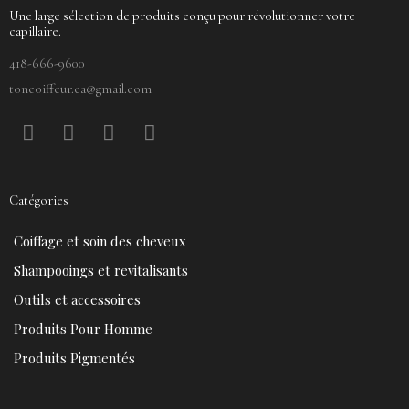
Une large sélection de produits conçu pour révolutionner votre
capillaire.
418-666-9600
toncoiffeur.ca@gmail.com
F
P
Y
I
a
i
o
n
c
n
u
s
e
t
t
t
Catégories
b
e
u
a
o
r
b
g
Coiffage et soin des cheveux
o
e
e
r
k
s
a
Shampooings et revitalisants
t
m
Outils et accessoires
Produits Pour Homme
Produits Pigmentés