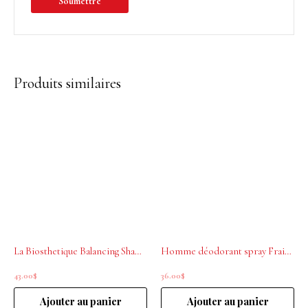
Produits similaires
La Biosthetique Balancing Shampoo Botanique 250 ml
Homme déodorant spray Fraicheur La biosthétique 100ml
43.00
$
36.00
$
Ajouter au panier
Ajouter au panier