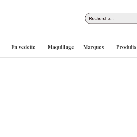
Aller
au
Search
contenu
for:
En vedette
Maquillage
Marques
Produits