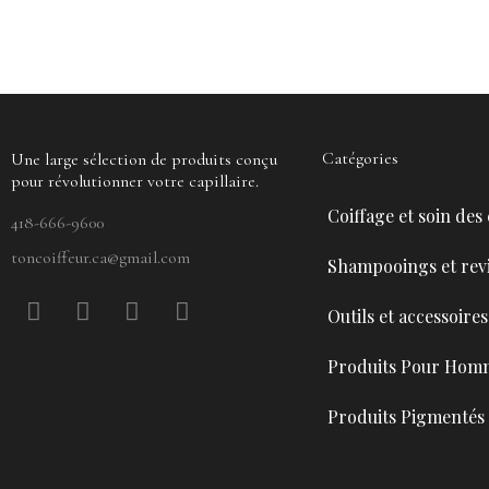
Catégories
Une large sélection de produits conçu
pour révolutionner votre capillaire.
Coiffage et soin des
418-666-9600
toncoiffeur.ca@gmail.com
Shampooings et revi
F
P
Y
I
Outils et accessoires
a
i
o
n
c
n
u
s
Produits Pour Hom
e
t
t
t
b
e
u
a
Produits Pigmentés
o
r
b
g
o
e
e
r
k
s
a