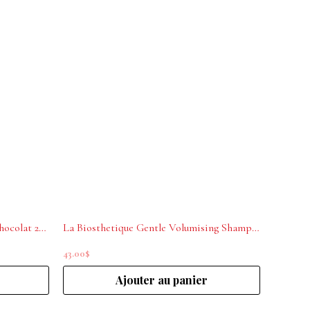
La Biosthétique Glam Color .24 chocolat 200mL
La Biosthetique Gentle Volumising Shampoo Botanique 250ml
43.00
$
Ajouter au panier