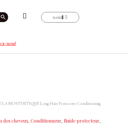
arch Button
0.00
$
ez-nous!
/ LA BIOSTHETIQUE Long Hair Protective Conditioning
in des cheveux
Conditionneur
fluide protecteur
,
,
,