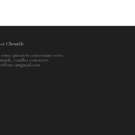
ice Clientèle
 toute question concernant votre
ande, veuillez contacter:
oiffeur.ca@gmail.com