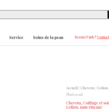
Se
Service
Soins de la peau
Besoin D'aide?
Contact
quantité
Accueil
Cheveux
Lotion
/
/
de
Fluid 100ml
LA
Cheveux
Coiffage et so
,
BIOSTHETIQUE
Lotion
sans rinçage
,