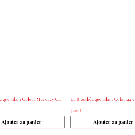
La Biosthétique Glam Colour Mask Icy Crystal .07.LV 200ml
51.00
$
Ajouter au panier
Ajouter au panier