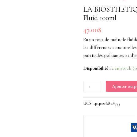
Long
LA BIOSTHETIQUE
Hair
Fluid 100ml
Protective
47.00
$
Conditioning
Fluid
En un tour de main, le fluid
100ml
les différences structurell
particules polluantes et d’
Disponibilité :
2 en stock (
Ajouter au p
UGS :
4040218828375