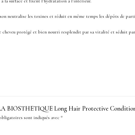
à la surface et fixent l’hydratation à l’intérieur.
son neutralise les toxines et réduit en même temps les dépôts de part
 cheveu protégé et bien nourri resplendit par sa vitalité et séduit par
sur “LA BIOSTHETIQUE Long Hair Protective Conditio
bligatoires sont indiqués avec
*