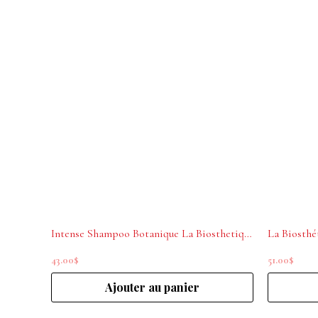
Intense Shampoo Botanique La Biosthetique 250 ml
43.00
$
51.00
$
Ajouter au panier