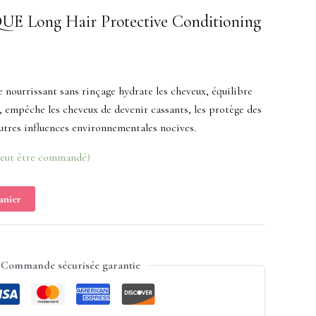
 Long Hair Protective Conditioning
e nourrissant sans rinçage hydrate les cheveux, équilibre
es, empêche les cheveux de devenir cassants, les protège des
autres influences environnementales nocives.
peut être commandé)
anier
Commande sécurisée garantie