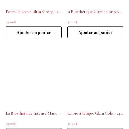
Formule Laque Ultra Strong La Biosthetique 300 ml
la Biosthétique Glam color advanced .03 Blonde 200mL
45.00
$
51.00
$
Ajouter au panier
Ajouter au panier
La Biosthetique Intense Mask Botanique pure nature 125 ml
La Biosthétique Glam Color .24 chocolat 200mL
47.00
$
51.00
$