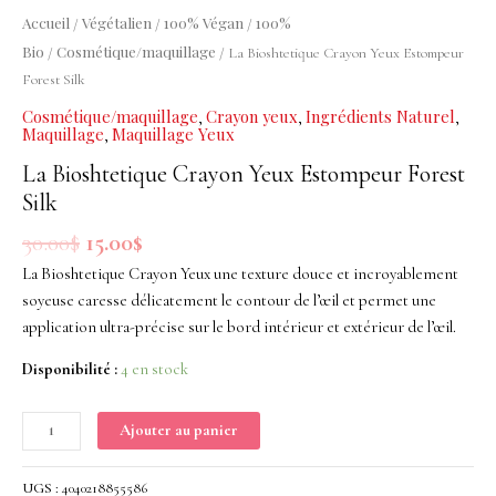
Yeux
Accueil
Végétalien
100% Végan
100%
/
/
/
Estompeur
Bio
Cosmétique/maquillage
/
/ La Bioshtetique Crayon Yeux Estompeur
Forest
Forest Silk
Silk
Cosmétique/maquillage
Crayon yeux
Ingrédients Naturel
,
,
,
Maquillage
Maquillage Yeux
,
La Bioshtetique Crayon Yeux Estompeur Forest
Silk
30.00
$
15.00
$
La Bioshtetique Crayon Yeux une texture douce et incroyablement
soyeuse caresse délicatement le contour de l’œil et permet une
application ultra-précise sur le bord intérieur et extérieur de l’œil.
Disponibilité :
4 en stock
Ajouter au panier
UGS :
4040218855586