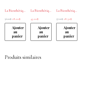
36.00$.
18.00$.
37.00$.
18.50$.
La Biosthétique Gloss à Lèvres Spicy Orange 0.11oz
La Biosthétique, Mascara volume parfait intensité immédiate Noir
La Biosthétique Ombre à Paupières Poudre Soyeuse 2.5g
36.00
$
18.00
$
43.00
$
37.00
$
18.50
$
Ajouter
Ajouter
Ajouter
au
au
au
panier
panier
panier
Produits similaires