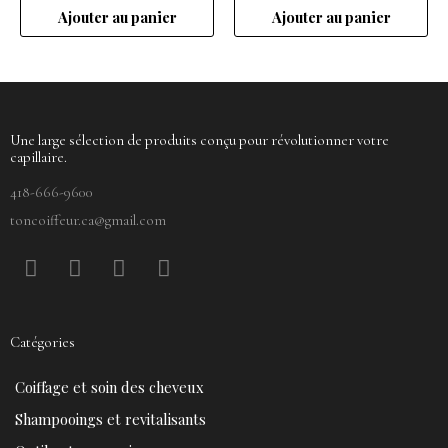
Ajouter au panier
Ajouter au panier
Une large sélection de produits conçu pour révolutionner votre
capillaire.
418-666-9600
toncoiffeur.ca@gmail.com
F
P
Y
I
a
i
o
n
c
n
u
s
e
t
t
t
Catégories
b
e
u
a
o
r
b
g
Coiffage et soin des cheveux
o
e
e
r
k
s
a
Shampooings et revitalisants
t
m