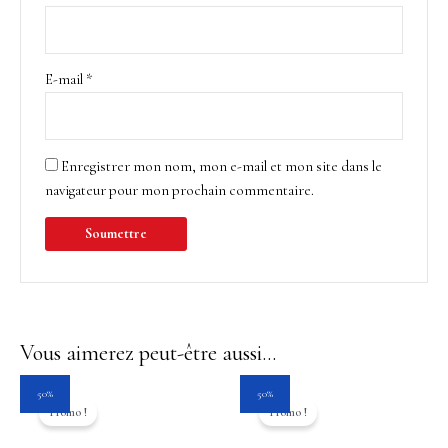
E-mail
*
Enregistrer mon nom, mon e-mail et mon site dans le
navigateur pour mon prochain commentaire.
Vous aimerez peut-être aussi…
Le
Le
Le
Le
50%
50%
prix
prix
prix
prix
Promo !
Promo !
initial
actuel
initial
actuel
était :
est :
était :
est :