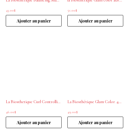
La Biosthetique Balancing Shampoo Botanique 250 ml
la Biosthétique Glam color advanced .03 Blonde 200mL
43.00
$
51.00
$
Ajouter au panier
Ajouter au panier
La Biosthetique Curl Controlling Mousse 100ml
La Biosthétique Glam Color .40 Copper 200mL
46.00
$
49.00
$
Ajouter au panier
Ajouter au panier