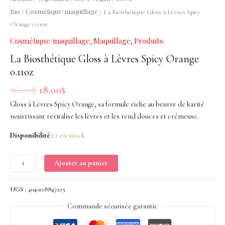
à
Bio
Cosmétique/maquillage
/
/ La Biosthétique Gloss à Lèvres Spicy
Lèvres
Orange 0.11oz
Spicy
Cosmétique/maquillage
Maquillage
Produits
,
,
Orange
0.11oz
La Biosthétique Gloss à Lèvres Spicy Orange
0.11oz
36.00
$
18.00
$
Gloss à Lèvres Spicy Orange, sa formule riche au beurre de karité
nourrissant revitalise les lèvres et les rend douces et crémeuse.
Disponibilité :
2 en stock
Ajouter au panier
UGS :
4040218847215
Commande sécurisée garantie