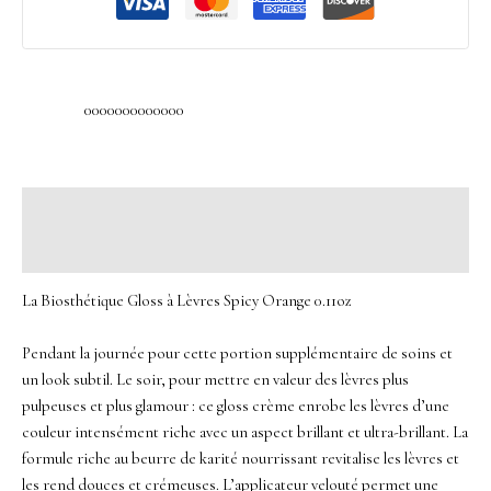
0000000000000
Description
Avis (0)
La Biosthétique Gloss à Lèvres Spicy Orange 0.11oz
Pendant la journée pour cette portion supplémentaire de soins et
un look subtil.
Le soir, pour mettre en valeur des lèvres plus
pulpeuses et plus glamour : ce gloss crème enrobe les lèvres d’une
couleur intensément riche avec un aspect brillant et ultra-brillant.
La
formule riche au beurre de karité nourrissant revitalise les lèvres et
les rend douces et crémeuses.
L’applicateur velouté permet une