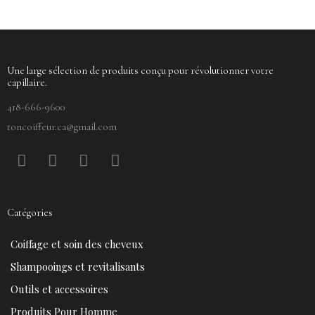
Une large sélection de produits conçu pour révolutionner votre
capillaire.
418-666-9600
toncoiffeur.ca@gmail.com
F
P
Y
I
a
i
o
n
c
n
u
s
e
t
t
t
Catégories
b
e
u
a
o
r
b
g
Coiffage et soin des cheveux
o
e
e
r
k
s
a
Shampooings et revitalisants
t
m
Outils et accessoires
Produits Pour Homme