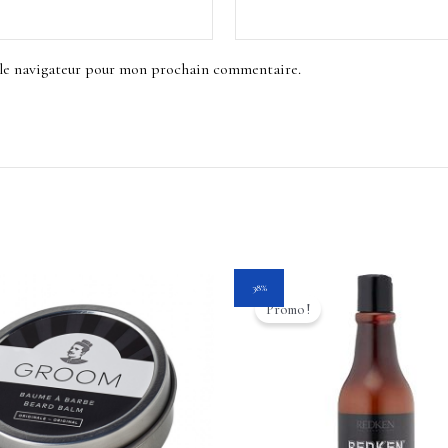
 le navigateur pour mon prochain commentaire.
Le
Le
38%
prix
prix
Promo !
initial
actuel
était :
est :
16.25$.
10.00$.