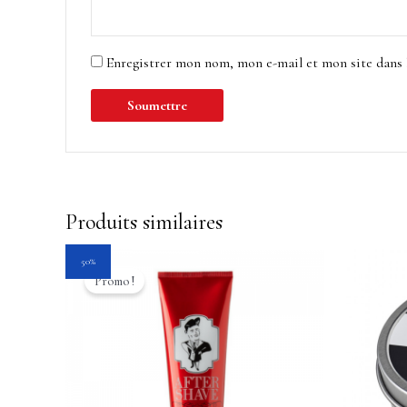
Enregistrer mon nom, mon e-mail et mon site dans
Produits similaires
Le
Le
50%
prix
prix
Promo !
initial
actuel
était :
est :
24.95$.
12.45$.