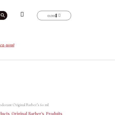
arch Button
0.00
$
ez-nous!
dorant Original Barber’s 60 ml
ducts
Original Barber's
Produits
,
,