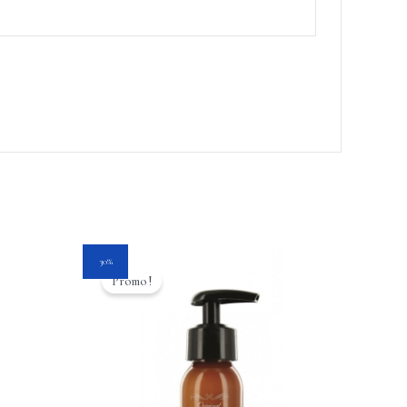
Le
Le
30%
prix
prix
Promo !
initial
actuel
était :
est :
59.95$.
41.95$.