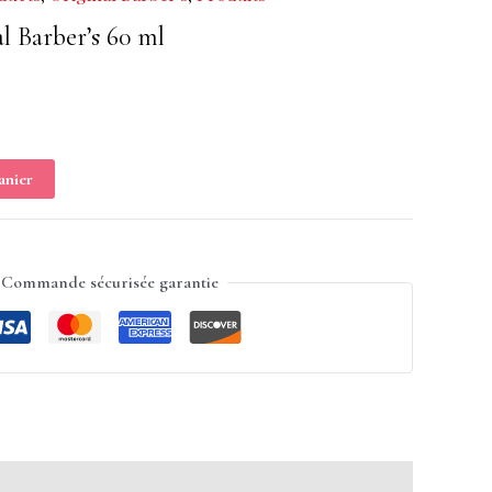
l
l Barber’s 60 ml
.
anier
Commande sécurisée garantie