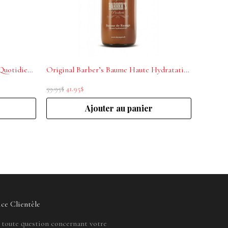
Redken Brew Après-Shampoing Quotidien 300ml
Original Barber’s Baume Haute Hydratation
59.95
$
41.95
$
Ajouter au panier
ice Clientèle
 toute question concernant votre