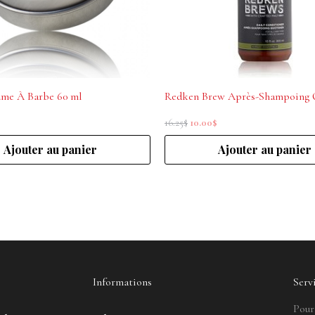
me À Barbe 60 ml
16.25
$
10.00
$
Ajouter au panier
Ajouter au panier
Informations
Serv
Pour