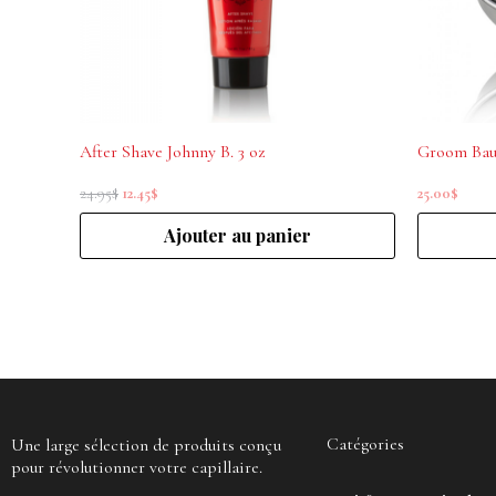
After Shave Johnny B. 3 oz
Groom Bau
24.95
$
12.45
$
25.00
$
Ajouter au panier
Catégories
Une large sélection de produits conçu
pour révolutionner votre capillaire.