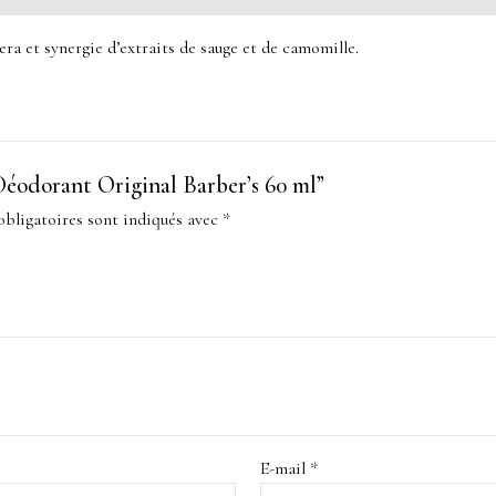
era et synergie d’extraits de sauge et de camomille.
 “Déodorant Original Barber’s 60 ml”
bligatoires sont indiqués avec
*
E-mail
*