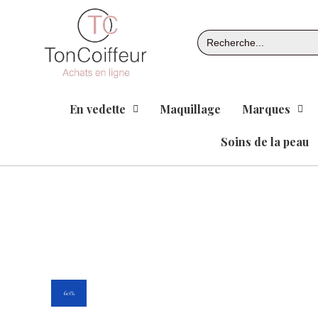
Aller
au
Search
contenu
for:
En vedette
Maquillage
Marques
Soins de la peau
60%