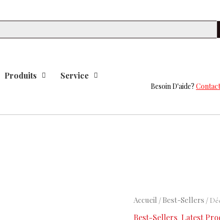
Se
Produits
Service
Besoin D'aide?
Contact
Le
Le
quantité
Accueil
Best-Sellers
/
/ Déo
prix
prix
de
Best-Sellers
Latest Pro
,