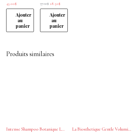
43.00
$
37.00
$
18.50
$
Ajouter
Ajouter
au
au
panier
panier
Produits similaires
Intense Shampoo Botanique La Biosthetique 250 ml
La Biosthetique Gentle Volumising Shampoo Botanique 250ml