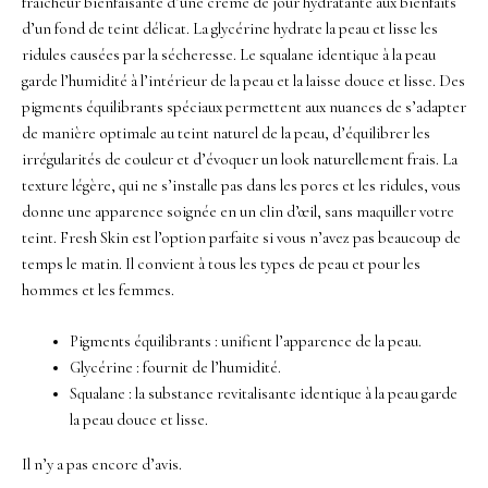
fraîcheur bienfaisante d’une crème de jour hydratante aux bienfaits
d’un fond de teint délicat. La glycérine hydrate la peau et lisse les
ridules causées par la sécheresse. Le squalane identique à la peau
garde l’humidité à l’intérieur de la peau et la laisse douce et lisse. Des
pigments équilibrants spéciaux permettent aux nuances de s’adapter
de manière optimale au teint naturel de la peau, d’équilibrer les
irrégularités de couleur et d’évoquer un look naturellement frais. La
texture légère, qui ne s’installe pas dans les pores et les ridules, vous
donne une apparence soignée en un clin d’œil, sans maquiller votre
teint. Fresh Skin est l’option parfaite si vous n’avez pas beaucoup de
temps le matin. Il convient à tous les types de peau et pour les
hommes et les femmes.
Pigments équilibrants : unifient l’apparence de la peau.
Glycérine : fournit de l’humidité.
Squalane : la substance revitalisante identique à la peau garde
la peau douce et lisse.
Il n’y a pas encore d’avis.