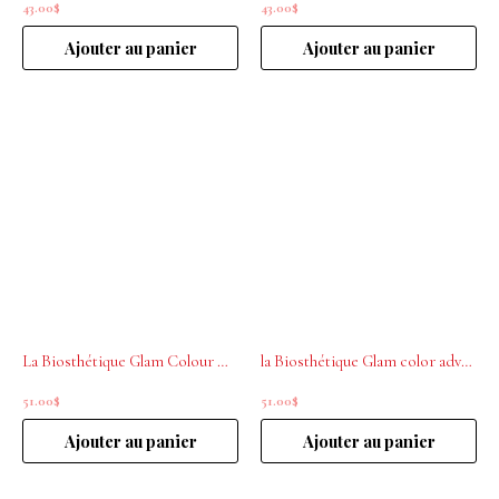
43.00
$
43.00
$
Ajouter au panier
Ajouter au panier
La Biosthétique Glam Colour Mask Icy Crystal .07.LV 200ml
la Biosthétique Glam color advanced .03 Blonde 200mL
51.00
$
51.00
$
Ajouter au panier
Ajouter au panier