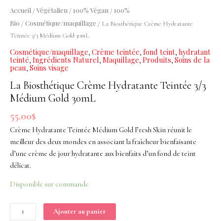
Hydratante
Accueil
Végétalien
100% Végan
100%
/
/
/
Teintée
Bio
Cosmétique/maquillage
/
/ La Biosthétique Crème Hydratante
3/3
Teintée 3/3 Médium Gold 30mL
Médium
Cosmétique/maquillage
Crème teintée
fond teint
hydratant
,
,
,
Gold
teinté
Ingrédients Naturel
Maquillage
Produits
Soins de la
,
,
,
,
30mL
peau
Soins visage
,
La Biosthétique Crème Hydratante Teintée 3/3
Médium Gold 30mL
55.00
$
Crème Hydratante Teintée Médium Gold Fresh Skin réunit le
meilleur des deux mondes en associant la fraîcheur bienfaisante
d’une crème de jour hydratante aux bienfaits d’un fond de teint
délicat.
Disponible sur commande
Ajouter au panier