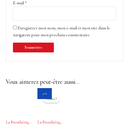
E-mail
*
Enregistrer mon nom, mon e-mail et mon site dans le
navigateur pour mon prochain commentaire.
Vous aimerez peut-être aussi…
Le
Le
50%
prix
prix
Promo !
initial
actuel
était :
est :
37.00$.
18.50$.
La Biosthétique Mascara Perfect Volume Purple 8mL
La Biosthétique Ombre à Paupières Poudre Soyeuse 2.5g