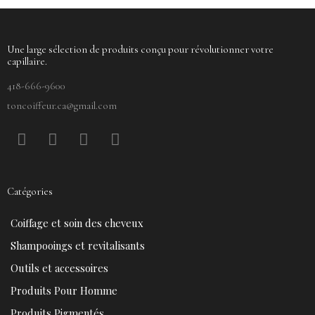
Une large sélection de produits conçu pour révolutionner votre
capillaire.
418-666-9600
toncoiffeur.ca@gmail.com
F
P
Y
I
a
i
o
n
c
n
u
s
e
t
t
t
Catégories
b
e
u
a
o
r
b
g
Coiffage et soin des cheveux
o
e
e
r
k
s
a
Shampooings et revitalisants
t
m
Outils et accessoires
Produits Pour Homme
Produits Pigmentés