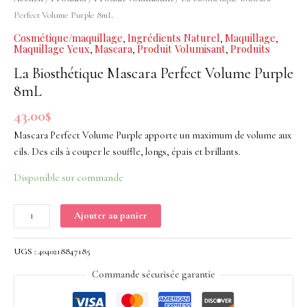
Perfect
Perfect Volume Purple 8mL
Volume
Cosmétique/maquillage
Ingrédients Naturel
Maquillage
,
,
,
Purple
Maquillage Yeux
Mascara
Produit Volumisant
Produits
,
,
,
8mL
La Biosthétique Mascara Perfect Volume Purple
8mL
43.00
$
Mascara Perfect Volume Purple apporte un maximum de volume aux
cils. Des cils à couper le souffle, longs, épais et brillants.
Disponible sur commande
Ajouter au panier
UGS :
4040218847185
Commande sécurisée garantie