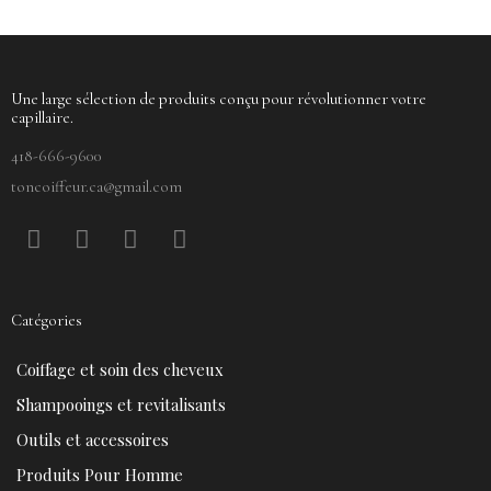
Une large sélection de produits conçu pour révolutionner votre
capillaire.
418-666-9600
toncoiffeur.ca@gmail.com
F
P
Y
I
a
i
o
n
c
n
u
s
e
t
t
t
Catégories
b
e
u
a
o
r
b
g
Coiffage et soin des cheveux
o
e
e
r
k
s
a
Shampooings et revitalisants
t
m
Outils et accessoires
Produits Pour Homme