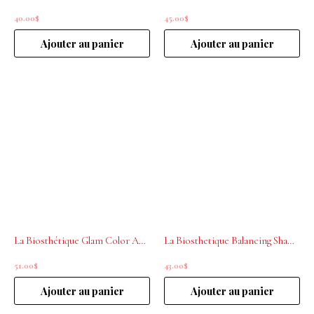
40.00
$
45.00
$
Ajouter au panier
Ajouter au panier
La Biosthétique Glam Color Advanced .21 Espressso 200mL
La Biosthetique Balancing Shampoo Botanique 250 ml
51.00
$
43.00
$
Ajouter au panier
Ajouter au panier