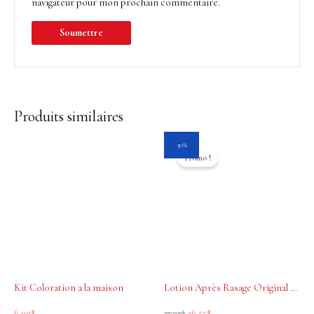
navigateur pour mon prochain commentaire.
Produits similaires
Le
Le
30%
prix
prix
Promo !
initial
actuel
était :
est :
37.95$.
26.55$.
Kit Coloration a la maison
Lotion Après Rasage Original Barber’s 50 ml
6.00
$
37.95
$
26.55
$