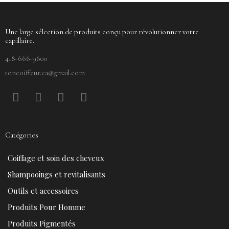
Une large sélection de produits conçu pour révolutionner votre
capillaire.
418-666-9600
toncoiffeur.ca@gmail.com
F
P
Y
I
a
i
o
n
c
n
u
s
e
t
t
t
Catégories
b
e
u
a
o
r
b
g
Coiffage et soin des cheveux
o
e
e
r
k
s
a
Shampooings et revitalisants
t
m
Outils et accessoires
Produits Pour Homme
Produits Pigmentés