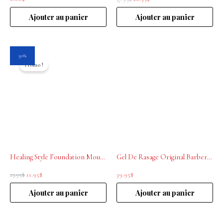
Ajouter au panier
Ajouter au panier
Le
Le
50%
prix
prix
Promo !
initial
actuel
était :
est :
23.95$.
11.95$.
Healing Style Foundation Mousse L’Anza 150ml
Gel De Rasage Original Barber’s 150 ml
23.95
$
11.95
$
39.95
$
Ajouter au panier
Ajouter au panier