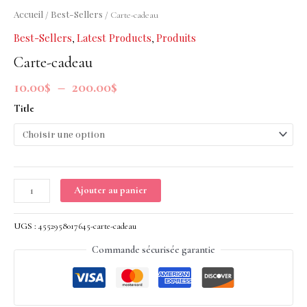
200.00$
Accueil
Best-Sellers
/
/ Carte-cadeau
Best-Sellers
Latest Products
Produits
,
,
Carte-cadeau
10.00
$
–
200.00
$
Title
Ajouter au panier
UGS :
4552958017645-carte-cadeau
Commande sécurisée garantie