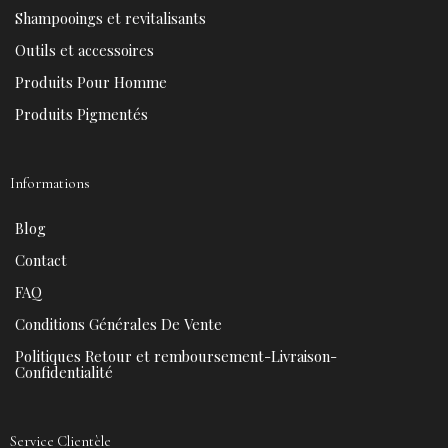
k
s
a
Shampooings et revitalisants
t
m
Outils et accessoires
Produits Pour Homme
Produits Pigmentés
Informations
Blog
Contact
FAQ
Conditions Générales De Vente
Politiques Retour et remboursement-Livraison-
Confidentialité
Service Clientèle