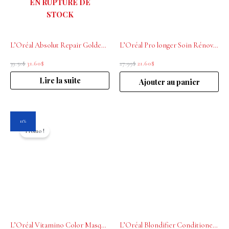
EN RUPTURE DE
STOCK
L’Oréal Absolut Repair Golden Masque cheveux secs et abimés 250ml
L’Oréal Pro longer Soin Rénovateur de longueurs 200ml
39.50
$
31.60
$
27.99
$
21.60
$
Lire la suite
Ajouter au panier
Le
Le
11%
prix
prix
Promo !
initial
actuel
était :
est :
45.00$.
40.00$.
L’Oréal Vitamino Color Masque professionnel 250ml
L’Oréal Blondifier Conditioner restaurateur et illuminateur 500ml