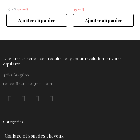
45.00
$
40.00
$
49.00
$
Ajouter au panier
Ajouter au panier
Une large sélection de produits conçu pour révolutionner votre
capillaire.
418-666-9600
toncoiffeur.ca@gmail.com
F
P
Y
I
a
i
o
n
c
n
u
s
e
t
t
t
Catégories
b
e
u
a
o
r
b
g
Coiffage et soin des cheveux
o
e
e
r