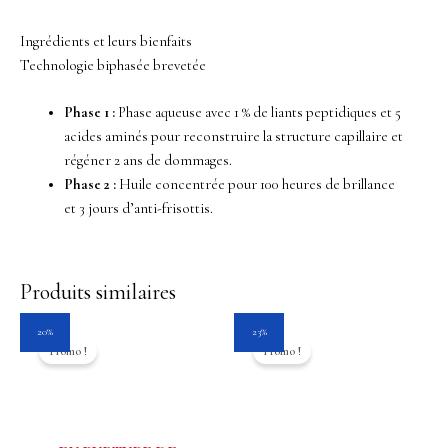
Ingrédients et leurs bienfaits
Technologie biphasée brevetée
Phase 1 :
Phase aqueuse avec 1 % de liants peptidiques et 5
acides aminés pour reconstruire la structure capillaire et
régéner 2 ans de dommages.
Phase 2
:
Huile concentrée pour 100 heures de brillance
et
3 jours d’anti-frisottis.
Produits similaires
Le
Le
Le
Le
20%
23%
prix
prix
prix
prix
Promo !
Promo !
initial
actuel
initial
actuel
était :
est :
était :
est :
39.50$.
31.60$.
27.99$.
21.60$.