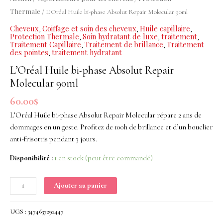
phase
Thermale
/ L’Oréal Huile bi-phase Absolut Repair Molecular 90ml
Absolut
Cheveux
Coiffage et soin des cheveux
Huile capillaire
,
,
,
Repair
Protection Thermale
Soin hydratant de luxe
traitement
,
,
,
Molecular
Traitement Capillaire
Traitement de brillance
Traitement
,
,
des pointes
traitement hydratant
,
90ml
L’Oréal Huile bi-phase Absolut Repair
Molecular 90ml
60.00
$
L’Oréal Huile bi-phase Absolut Repair Molecular répare 2 ans de
dommages en un geste. Profitez de 100h de brillance et d’un bouclier
anti-frisottis pendant 3 jours.
Disponibilité :
1 en stock (peut être commandé)
Ajouter au panier
UGS :
3474637292447