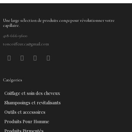
Une large sélection de produits conçu pour révolutionner votre
capillaire.
418-666-9600
toncoiffeur.ca@gmail.com
F
P
Y
I
a
i
o
n
c
n
u
s
e
t
t
t
Catégories
b
e
u
a
o
r
b
g
Coiffage et soin des cheveux
o
e
e
r
k
s
a
Shampooings et revitalisants
t
m
Outils et accessoires
Produits Pour Homme
Produits Pigmentés