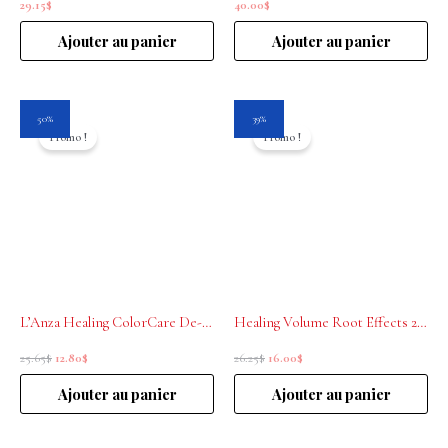
29.15
$
40.00
$
Ajouter au panier
Ajouter au panier
Le
Le
Le
Le
50%
39%
prix
prix
prix
prix
Promo !
Promo !
initial
actuel
initial
actuel
était :
est :
était :
est :
25.65$.
12.80$.
26.25$.
16.00$.
L’Anza Healing ColorCare De-Brassing Bleu Conditioner 250ml
Healing Volume Root Effects 200mL L’Anza
25.65
$
12.80
$
26.25
$
16.00
$
Ajouter au panier
Ajouter au panier