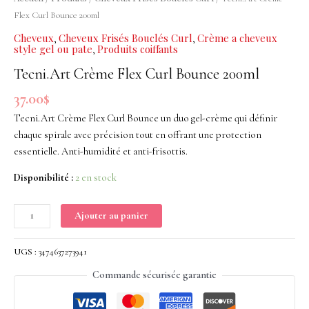
Curl
Flex Curl Bounce 200ml
Bounce
Cheveux
Cheveux Frisés Bouclés Curl
Crème a cheveux
,
,
200ml
style gel ou pate
Produits coiffants
,
Tecni.Art Crème Flex Curl Bounce 200ml
37.00
$
Tecni.Art Crème Flex Curl Bounce un duo gel-crème qui définir
chaque spirale avec précision tout en offrant une protection
essentielle. Anti-humidité et anti-frisottis.
Disponibilité :
2 en stock
Ajouter au panier
UGS :
3474637273941
Commande sécurisée garantie