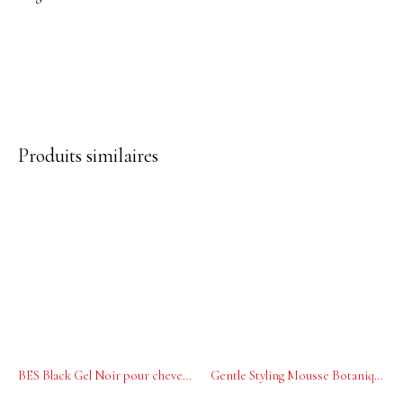
Produits similaires
BES Black Gel Noir pour cheveux blancs 170 ml
Gentle Styling Mousse Botanique La Biosthetique 200 ml