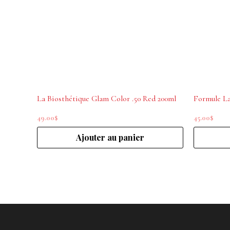
La Biosthétique Glam Color .50 Red 200ml
49.00
$
45.00
$
Ajouter au panier