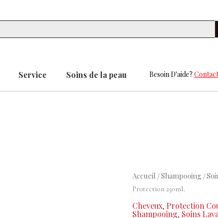
Se
Service
Soins de la peau
Besoin D'aide?
Contact
quantité
Accueil
Shampooing
Soi
/
/
de
Protection 250mL
Shampooing
Cheveux
Protection Co
,
sublimateur
Shampooing
Soins Lav
,