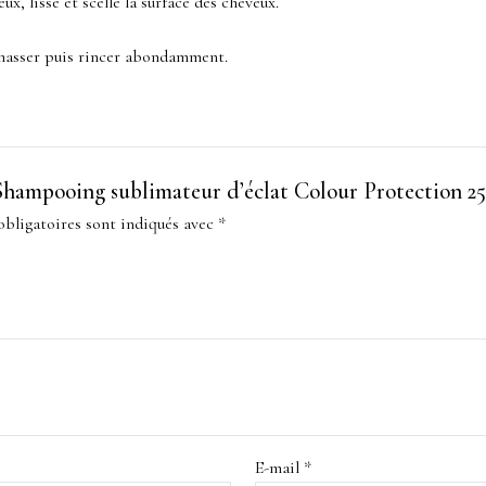
x, lisse et scelle la surface des cheveux.
 masser puis rincer abondamment.
r “Shampooing sublimateur d’éclat Colour Protection 2
bligatoires sont indiqués avec
*
E-mail
*