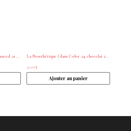
La Biosthétique Glam Color Advanced .21 Espressso 200mL
La Biosthétique Glam Color .24 chocolat 200mL
51.00
$
Ajouter au panier