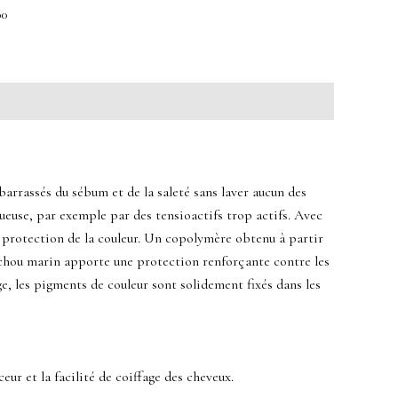
00
barrassés du sébum et de la saleté sans laver aucun des
gueuse, par exemple par des tensioactifs trop actifs. Avec
a protection de la couleur. Un copolymère obtenu à partir
de chou marin apporte une protection renforçante contre les
ge, les pigments de couleur sont solidement fixés dans les
eur et la facilité de coiffage des cheveux.