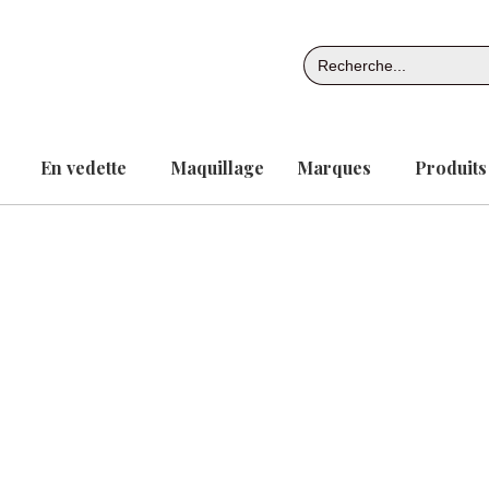
Aller
au
Search
contenu
for:
En vedette
Maquillage
Marques
Produits