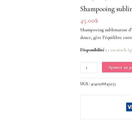
d'éclat
Shampooing sublim
Colour
45.00
$
Protection
250mL
Shampooing sublimateur d’é
douce, gère l’équilibre entr
Disponibilité :
3 en stock (
Ajouter au p
UGS :
4040218849233