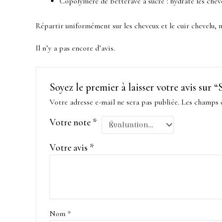
Copolymère de betterave à sucre : hydrate les cheveu
Répartir uniformément sur les cheveux et le cuir chevelu,
Il n’y a pas encore d’avis.
Soyez le premier à laisser votre avis su
Votre adresse e-mail ne sera pas publiée.
Les champs o
Votre note
*
Votre avis
*
Nom
*