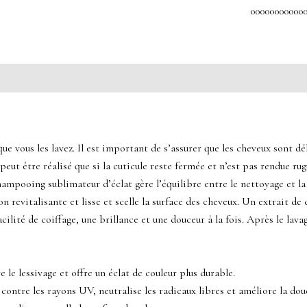
00000000000
 vous les lavez. Il est important de s’assurer que les cheveux sont dé
peut être réalisé que si la cuticule reste fermée et n’est pas rendue ru
shampooing sublimateur d’éclat gère l’équilibre entre le nettoyage et l
n revitalisante et lisse et scelle la surface des cheveux. Un extrait 
ilité de coiffage, une brillance et une douceur à la fois. Après le lava
 le lessivage et offre un éclat de couleur plus durable.
contre les rayons UV, neutralise les radicaux libres et améliore la douc