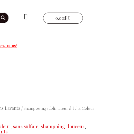
arch Button
0.00
$
ez-nous!
ns Lavants
/ Shampooing sublimateur d’éclat Colour
uleur
sans sulfate
shampoing douceur
,
,
,
ants