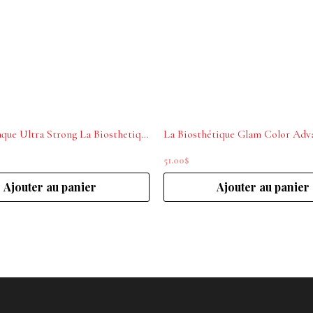
Formule Laque Ultra Strong La Biosthetique 300 ml
51.00
$
Ajouter au panier
Ajouter au panier