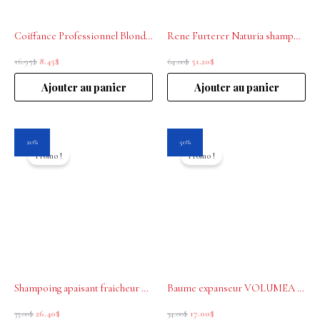
Coiffance Professionnel Blonde spray biphase hydratant 150mL
Rene Furterer Naturia shampoing Micellaire 600ml
16.95
$
8.45
$
64.00
$
51.20
$
Ajouter au panier
Ajouter au panier
Le
Le
Le
Le
20%
50%
prix
prix
prix
prix
Promo !
Promo !
initial
actuel
initial
actuel
était :
est :
était :
est :
33.00$.
26.40$.
34.00$.
17.00$.
Shampoing apaisant fraicheur Astera Fresh René Furterer 200mL
Baume expanseur VOLUMEA Rene Furterer 150ml
33.00
$
26.40
$
34.00
$
17.00
$