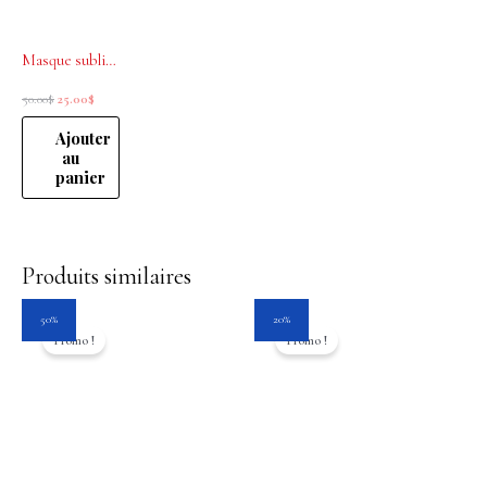
était :
est :
50.00$.
25.00$.
Masque sublimateur d’éclat OKARA protect color René Furterer 250ml
50.00
$
25.00
$
Ajouter
au
panier
Produits similaires
Le
Le
Le
Le
50%
20%
prix
prix
prix
prix
Promo !
Promo !
initial
actuel
initial
actuel
était :
est :
était :
est :
16.95$.
8.45$.
64.00$.
51.20$.