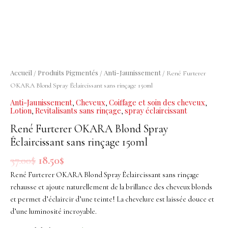
Blond
Spray
Éclaircissant
sans
rinçage
150ml
Accueil
Produits Pigmentés
Anti-Jaunissement
/
/
/ René Furterer
OKARA Blond Spray Éclaircissant sans rinçage 150ml
Anti-Jaunissement
Cheveux
Coiffage et soin des cheveux
,
,
,
Lotion
Revitalisants sans rinçage
spray éclaircissant
,
,
René Furterer OKARA Blond Spray
Éclaircissant sans rinçage 150ml
37.00
$
18.50
$
René Furterer OKARA Blond Spray Éclaircissant sans rinçage
rehausse et ajoute naturellement de la brillance des cheveux blonds
et permet d’éclaircir d’une teinte! La chevelure est laissée douce et
d’une luminosité incroyable.