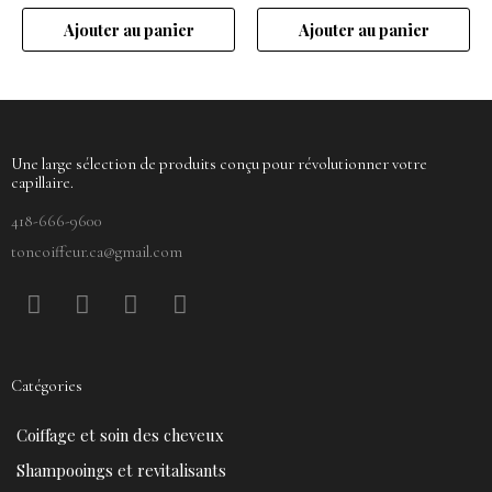
Ajouter au panier
Ajouter au panier
Une large sélection de produits conçu pour révolutionner votre
capillaire.
418-666-9600
toncoiffeur.ca@gmail.com
F
P
Y
I
a
i
o
n
c
n
u
s
e
t
t
t
Catégories
b
e
u
a
o
r
b
g
Coiffage et soin des cheveux
o
e
e
r
k
s
a
Shampooings et revitalisants