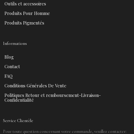
t
m
Outils et accessoires
Produits Pour Homme
Produits Pigmentés
Informations
Blog
Contact
FAQ
Conditions Générales De Vente
Politiques Retour et remboursement-Livraison-
Confidentialité
Service Clientèle
Pour toute question concernant votre commande, veuillez contacter: