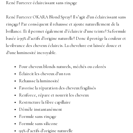
René Furterer éclaircissant sans rinçage
René Furterer OKARA Blond Spray! Il s’agit d’un éclaircissant sans
rinçage! Par conséquent il rehausse et ajoute naturellement de la
brillance. Et il permet également d’éclaircir d’une teinte! Sa formule
basée à 99% d’actifs d’origine naturelle! Donc il protège la couleur et
la vibrance des cheveux éclaircis. La chevelure est laissée douce et
d’une luminosité incroyable.
Pour cheveux blonds naturels, méchés ou colorés
Éclaircit les cheveux d’un ton
Rehausse la luminosité
Favorise la réparation des cheveux fragilisés
Renforce, répare et nourrit les cheveux
Restructure la fibre capillaire
Démêle instantanément
Formule sans rinçage
Formule sans silicone
99% d’actifs d’origine naturelle