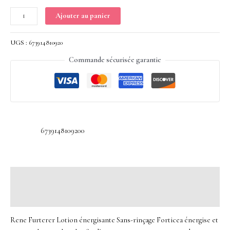
Ajouter au panier
UGS :
673914810920
Commande sécurisée garantie
6739148109200
Description
Avis (0)
Rene Furterer Lotion énergisante Sans-rinçage Forticea énergise et