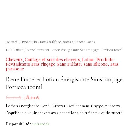
énergisante
Sans-
rinçage
Forticea
100ml
Accueil
Produits
Sans sulfate, sans silicone, sans
/
/
parabene
/ Rene Furterer Lotion énergisante Sans-rinçage Forticea 100ml
Cheveux
Coiffage et soin des cheveux
Lotion
Produits
,
,
,
,
Revitalisants sans rinçage
Sans sulfate, sans silicone, sans
,
parabene
Rene Furterer Lotion énergisante Sans-rinçage
Forticea 100ml
60.00
$
48.00
$
Lotion énergisante René Furterer Forticea sans rinçage, préserve
l’équilibre du cuir chevelu avec sensations de fraîcheur et de pureté.
Disponibilité :
2 en stock