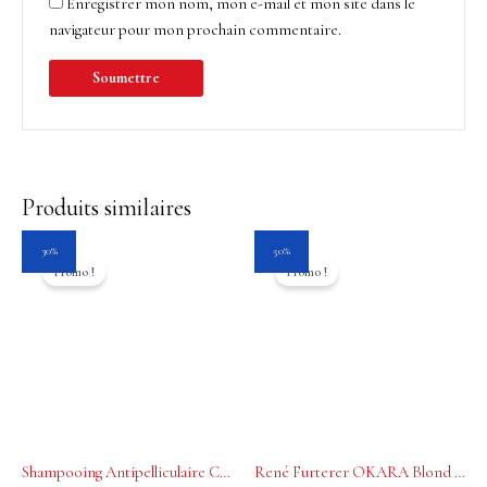
Enregistrer mon nom, mon e-mail et mon site dans le
navigateur pour mon prochain commentaire.
Produits similaires
Le
Le
Le
Le
30%
50%
prix
prix
prix
prix
Promo !
Promo !
initial
actuel
initial
actuel
était :
est :
était :
est :
40.00$.
28.00$.
37.00$.
18.50$.
Shampooing Antipelliculaire Cuir Chevelu Sec 150ml Neopur René Furterer 150ml
René Furterer OKARA Blond Spray Éclaircissant sans rinçage 150ml