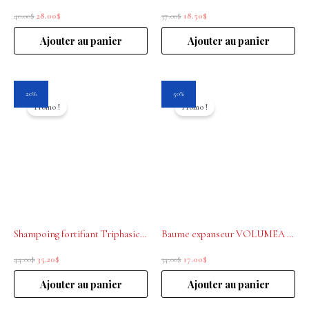
40.00
$
28.00
$
37.00
$
18.50
$
Ajouter au panier
Ajouter au panier
Le
Le
Le
Le
20%
50%
prix
prix
prix
prix
Promo !
Promo !
initial
actuel
initial
actuel
était :
est :
était :
est :
44.00$.
35.20$.
34.00$.
17.00$.
Shampoing fortifiant Triphasic Rene Furterer 200ml
Baume expanseur VOLUMEA Rene Furterer 150ml
44.00
$
35.20
$
34.00
$
17.00
$
Ajouter au panier
Ajouter au panier