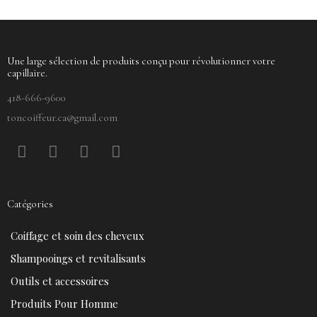
Une large sélection de produits conçu pour révolutionner votre
capillaire.
418-666-9600
toncoiffeur.ca@gmail.com
F
P
Y
I
a
i
o
n
c
n
u
s
e
t
t
t
Catégories
b
e
u
a
o
r
b
g
Coiffage et soin des cheveux
o
e
e
r
k
s
a
Shampooings et revitalisants
t
m
Outils et accessoires
Produits Pour Homme