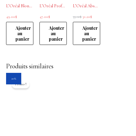
L’Oréal Blondifier Conditioner restaurateur et illuminateur 500ml
L’Oréal Professionnel Silver Shampoing 500mL
L’Oréal Absolut Repair Oil Huile 10-en-1 sans rinçage 90ml
49.00
$
47.00
$
39.00
$
31.20
$
Ajouter
Ajouter
Ajouter
au
au
au
panier
panier
panier
Produits similaires
Le
Le
20%
prix
prix
Promo !
initial
actuel
était :
est :
40.00$.
32.00$.