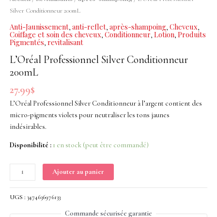
Conditionneur
Silver Conditionneur 200mL
200mL
Anti-Jaunissement
anti-reflet
après-shampoing
Cheveux
,
,
,
,
Coiffage et soin des cheveux
Conditionneur
Lotion
Produits
,
,
,
Pigmentés
revitalisant
,
L’Oréal Professionnel Silver Conditionneur
200mL
27.99
$
L’Oréal Professionnel Silver Conditionneur à l’argent contient des
micro-pigments violets pour neutraliser les tons jaunes
indésirables.
Disponibilité :
1 en stock (peut être commandé)
Ajouter au panier
UGS :
3474636976133
Commande sécurisée garantie