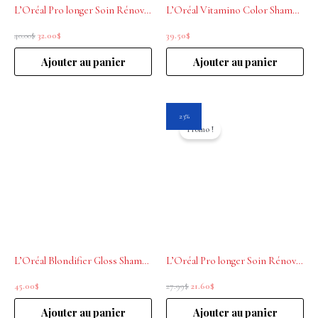
L’Oréal Pro longer Soin Rénovateur de longueurs 500ml
L’Oréal Vitamino Color Shampoing pour cheveux coloré 500mL
40.00
$
32.00
$
39.50
$
Ajouter au panier
Ajouter au panier
Le
Le
23%
prix
prix
Promo !
initial
actuel
était :
est :
27.99$.
21.60$.
L’Oréal Blondifier Gloss Shampoing restaurateur et illuminateur 500ml
L’Oréal Pro longer Soin Rénovateur de longueurs 200ml
45.00
$
27.99
$
21.60
$
Ajouter au panier
Ajouter au panier