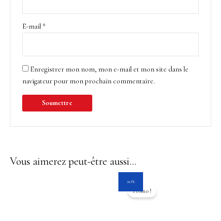
E-mail
*
Enregistrer mon nom, mon e-mail et mon site dans le
navigateur pour mon prochain commentaire.
Vous aimerez peut-être aussi…
Le
Le
20%
prix
prix
Promo !
initial
actuel
était :
est :
39.00$.
31.20$.