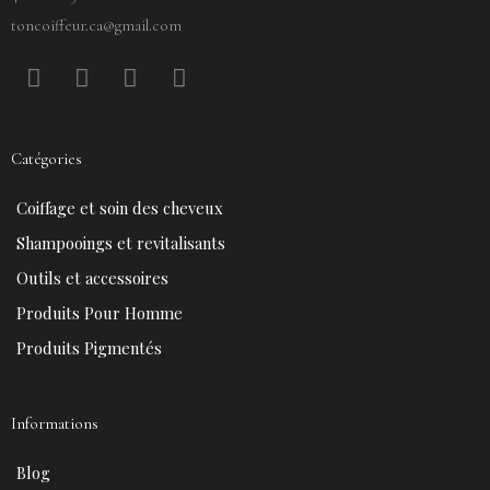
toncoiffeur.ca@gmail.com
F
P
Y
I
a
i
o
n
c
n
u
s
e
t
t
t
Catégories
b
e
u
a
o
r
b
g
Coiffage et soin des cheveux
o
e
e
r
k
s
a
Shampooings et revitalisants
t
m
Outils et accessoires
Produits Pour Homme
Produits Pigmentés
Informations
Blog