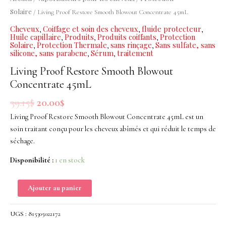
Smooth
Solaire
/ Living Proof Restore Smooth Blowout Concentrate 45mL
Blowout
Cheveux
Coiffage et soin des cheveux
fluide protecteur
,
,
,
Concentrate
Huile capillaire
Produits
Produits coiffants
Protection
,
,
,
45mL
Solaire
Protection Thermale
sans rinçage
Sans sulfate, sans
,
,
,
silicone, sans parabene
Sérum
traitement
,
,
Living Proof Restore Smooth Blowout
Concentrate 45mL
39.15
$
20.00
$
Living Proof Restore Smooth Blowout Concentrate 45mL est un
soin traitant conçu pour les cheveux abîmés et qui réduit le temps de
séchage.
Disponibilité :
1 en stock
Ajouter au panier
UGS :
815305022172