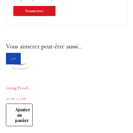
Vous aimerez peut-être aussi…
Le
Le
50%
prix
prix
Promo !
initial
actuel
était :
est :
39.15$.
19.58$.
Living Proof Restore Conditioner 236 ml
39.15
$
19.58
$
Ajouter
au
panier