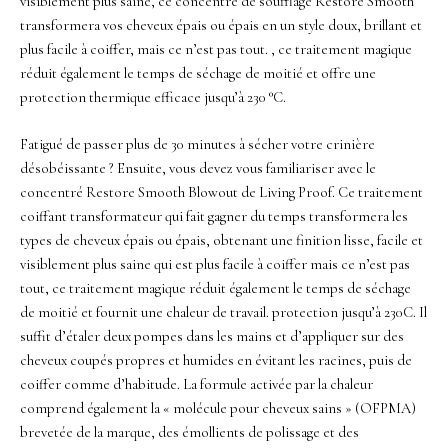
visiblement plus saine, ce concentré de soufflage Restore Smooth
transformera vos cheveux épais ou épais en un style doux, brillant et
plus facile à coiffer, mais ce n’est pas tout. , ce traitement magique
réduit également le temps de séchage de moitié et offre une
protection thermique efficace jusqu’à 230 °C.
Fatigué de passer plus de 30 minutes à sécher votre crinière
désobéissante ?
Ensuite, vous devez vous familiariser avec le
concentré Restore Smooth Blowout de Living Proof.
Ce traitement
coiffant transformateur qui fait gagner du temps transformera les
types de cheveux épais ou épais, obtenant une finition lisse, facile et
visiblement plus saine qui est plus facile à coiffer mais ce n’est pas
tout, ce traitement magique réduit également le temps de séchage
de moitié et fournit une chaleur de travail. protection jusqu’à 230C.
Il
suffit d’étaler deux pompes dans les mains et d’appliquer sur des
cheveux coupés propres et humides en évitant les racines, puis de
coiffer comme d’habitude.
La formule activée par la chaleur
comprend également la « molécule pour cheveux sains » (OFPMA)
brevetée de la marque, des émollients de polissage et des