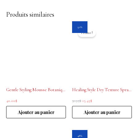
Produits similaires
Le
Le
50%
prix
prix
Promo !
initial
actuel
était :
est :
30.95$.
15.45$.
Gentle Styling Mousse Botanique La Biosthetique 200 ml
Healing Style Dry Texture Spray L’Anza 300ml
40.00
$
30.95
$
15.45
$
Ajouter au panier
Ajouter au panier
Le
Le
48%