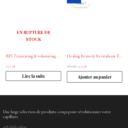
prix
prix
Promo !
initial
actuel
était :
est :
28.95$.
14.95$.
EN RUPTURE DE
STOCK
BES Texturizing & volumizing mousse 250mL
Healing Remedy Revitalisant Équilibrant du Cuir Chevelu 250 ml- antipelliculaire
25.65
$
28.95
$
14.95
$
Lire la suite
Ajouter au panier
Une large sélection de produits conçu pour révolutionner votre
capillaire.
418-666-9600