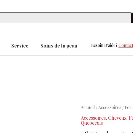
Se
Service
Soins de la peau
Besoin D'aide?
Contact
quantité
Accueil
Accessoires
Fer 
/
/
de
Accessoires
Cheveux
F
,
,
Lili
Quebecois
Hotplates