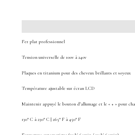
Description
Avis (0)
Fer plat professionnel
Tension universelle de 100v à 240v
Plaques en titanium pour des cheveux brillants et soyeux
Température ajustable sur écran LCD
Maintenir appuyé le bouton d’allumage et le « + » pour ch
130° C à 230° C | 265° F à 450° F
Fermeture automatique (110V-60min / 220V-60min)