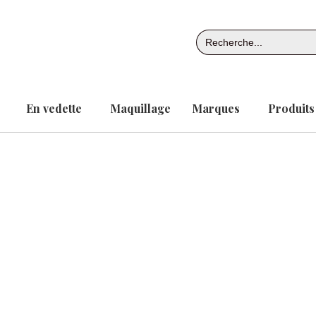
Aller
au
Search
contenu
for:
En vedette
Maquillage
Marques
Produits