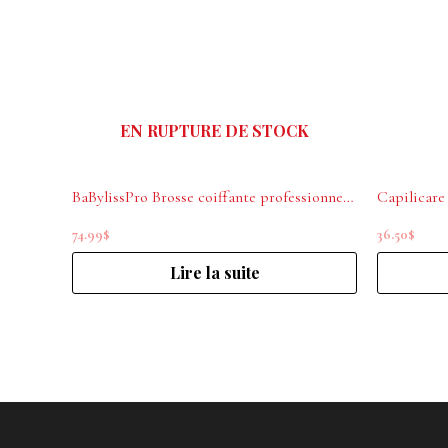
EN RUPTURE DE STOCK
BaBylissPro Brosse coiffante professionnelle à air chaud en céramique
Capilicare
74.99
$
36.50
$
Lire la suite