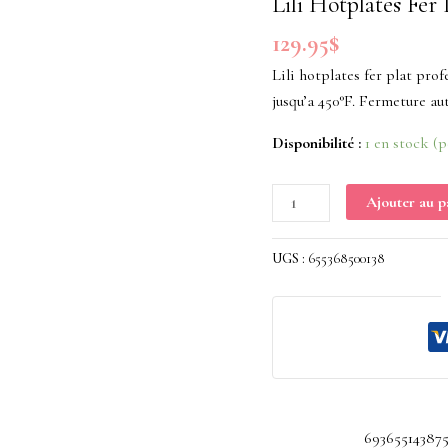
Lili Hotplates Fer
Fer
129.95
$
Plat
Professionnel
Lili hotplates fer plat pro
Bora
jusqu’a 450°F. Fermeture a
Bora
Disponibilité :
1 en stock (
Ajouter au p
UGS :
655368500138
69365514387