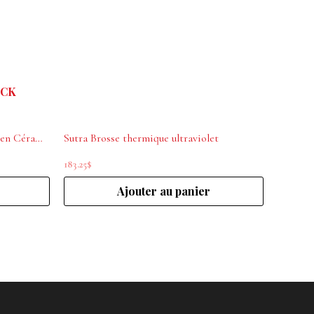
OCK
Lili Hotbrush Brosse Chauffante en Céramique
Sutra Brosse thermique ultraviolet
183.25
$
Ajouter au panier