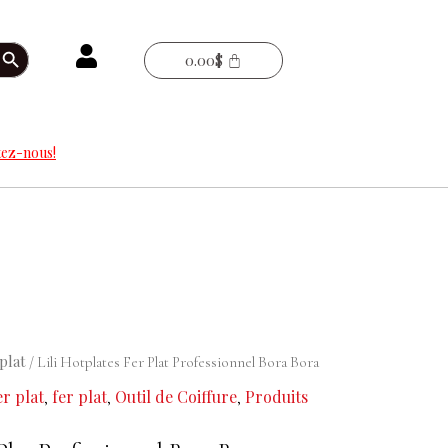
arch Button
0.00
$
ez-nous!
plat
/ Lili Hotplates Fer Plat Professionnel Bora Bora
er plat
fer plat
Outil de Coiffure
Produits
,
,
,