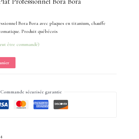
 Plat Professionnel Bora Bora
fessionnel Bora Bora avec plaques en titanium, chauffe
utomatique. Produit québécois
peut être commandé)
anier
Commande sécurisée garantie
54