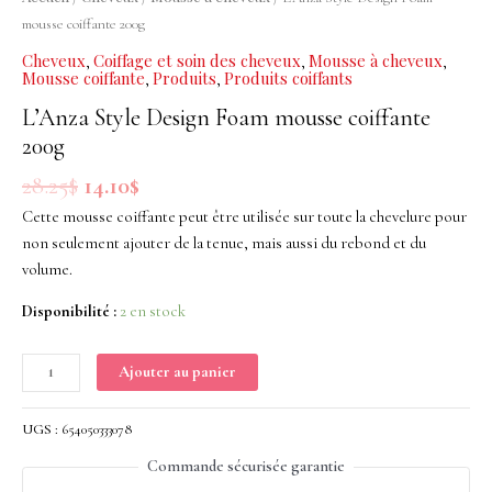
Foam
mousse coiffante 200g
mousse
Cheveux
Coiffage et soin des cheveux
Mousse à cheveux
,
,
,
coiffante
Mousse coiffante
Produits
Produits coiffants
,
,
200g
L’Anza Style Design Foam mousse coiffante
200g
28.25
$
14.10
$
Cette mousse coiffante peut être utilisée sur toute la chevelure pour
non seulement ajouter de la tenue, mais aussi du rebond et du
volume.
Disponibilité :
2 en stock
Ajouter au panier
UGS :
654050333078
Commande sécurisée garantie