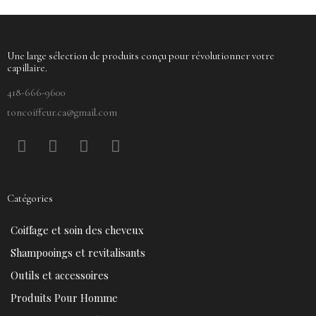
Une large sélection de produits conçu pour révolutionner votre
capillaire.
418-666-9600
toncoiffeur.ca@gmail.com
F
P
Y
I
a
i
o
n
c
n
u
s
e
t
t
t
Catégories
b
e
u
a
o
r
b
g
Coiffage et soin des cheveux
o
e
e
r
k
s
a
Shampooings et revitalisants
t
m
Outils et accessoires
Produits Pour Homme