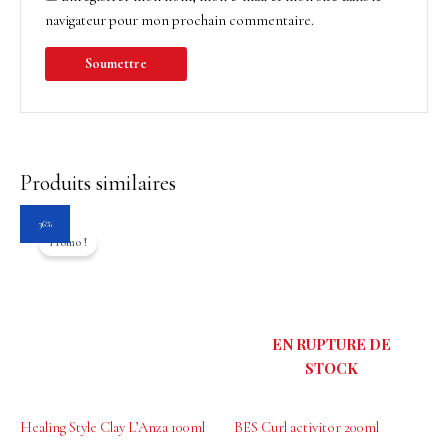
navigateur pour mon prochain commentaire.
Produits similaires
Le
Le
36%
prix
prix
Promo !
initial
actuel
était :
est :
28.25$.
18.00$.
EN RUPTURE DE
STOCK
Healing Style Clay L’Anza 100ml
BES Curl activitor 200ml