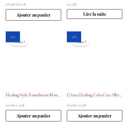
28.25
$
18.00
$
26.55
$
Lire la suite
Ajouter au panier
Le
Le
Le
Le
50%
50%
prix
prix
prix
prix
Promo !
Promo !
initial
actuel
initial
actuel
était :
est :
était :
est :
23.95$.
11.95$.
51.90$.
25.95$.
Healing Style Foundation Mousse L’Anza 150ml
L’Anza Healing ColorCare Ultra De-Brassing Blue Conditioner 1L
23.95
$
11.95
$
51.90
$
25.95
$
Ajouter au panier
Ajouter au panier