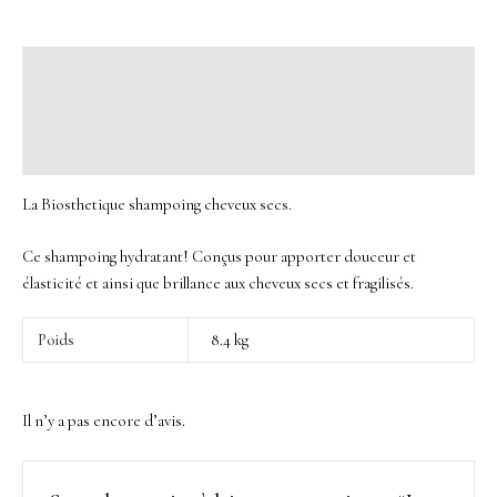
Description
Informations complémentaires
Avis (0)
La Biosthetique shampoing cheveux secs.
Ce shampoing hydratant! Conçus pour apporter douceur et
élasticité et ainsi que brillance aux cheveux secs et fragilisés.
Poids
8.4 kg
Il n’y a pas encore d’avis.