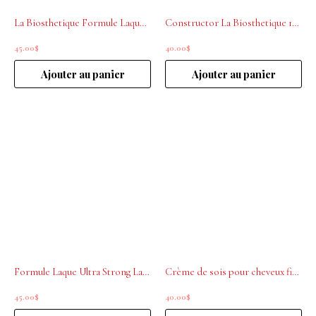
La Biosthetique Formule Laque grande tenue 300 ml
Constructor La Biosthetique 100 ml
45.00
$
40.00
$
Ajouter au panier
Ajouter au panier
Formule Laque Ultra Strong La Biosthetique 300 ml
Crème de sois pour cheveux fins La Biosthetique 100ml
45.00
$
40.00
$