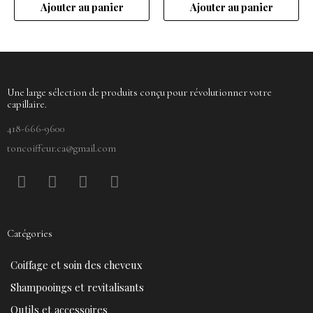
Ajouter au panier
Ajouter au panier
Une large sélection de produits conçu pour révolutionner votre
capillaire.
418-666-9600
toncoiffeur.ca@gmail.com
F
P
Y
I
a
i
o
n
c
n
u
s
e
t
t
t
Catégories
b
e
u
a
o
r
b
g
Coiffage et soin des cheveux
o
e
e
r
k
s
a
Shampooings et revitalisants
t
m
Outils et accessoires