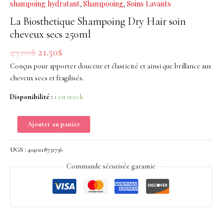
shampoing hydratant
Shampooing
Soins Lavants
,
,
Dry
Hair
La Biosthetique Shampoing Dry Hair soin
soin
cheveux secs 250ml
cheveux
43.00
$
21.50
$
secs
Conçus pour apporter douceur et élasticité et ainsi que brillance aux
250ml
cheveux secs et fragilisés.
Disponibilité :
1 en stock
Ajouter au panier
UGS :
4040218731736
Commande sécurisée garantie