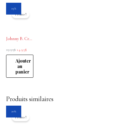
Le
Le
25%
prix
prix
Promo !
initial
actuel
était :
est :
19.95$.
14.95$.
Johnny B. Crème à raser Shave Cream 3 oz
19.95
$
14.95
$
Ajouter
au
panier
Produits similaires
Le
Le
20%
prix
prix
Promo !
initial
actuel
était :
est :
25.85$.
20.70$.