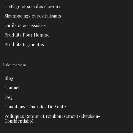
o
r
b
g
Coiffage et soin des cheveux
o
e
e
r
k
s
a
Shampooings et revitalisants
t
m
Outils et accessoires
Produits Pour Homme
Produits Pigmentés
Informations
Blog
Contact
FAQ
Conditions Générales De Vente
Politiques Retour et remboursement-Livraison-
Confidentialité