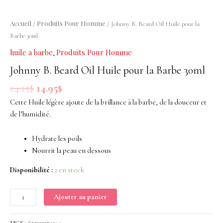
Oil
Huile
Accueil
Produits Pour Homme
/
/ Johnny B. Beard Oil Huile pour la
pour
Barbe 30ml
la
huile a barbe
Produits Pour Homme
,
Barbe
30ml
Johnny B. Beard Oil Huile pour la Barbe 30ml
24.15
$
14.95
$
Cette Huile légère ajoute de la brillance à la barbe, de la douceur et
de l’humidité.
Hydrate les poils
Nourrit la peau en dessous
Disponibilité :
2 en stock
Ajouter au panier