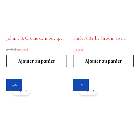
Johnny B. Crème de modelage Street Cream 3 oz
Huile À Barbe Groom 60 ml
25.85
$
20.70
$
39.95
$
Ajouter au panier
Ajouter au panier
Le
Le
Le
Le
30%
41%
prix
prix
prix
prix
Promo !
Promo !
initial
actuel
initial
actuel
était :
est :
était :
est :
27.95$.
19.55$.
16.95$.
10.00$.